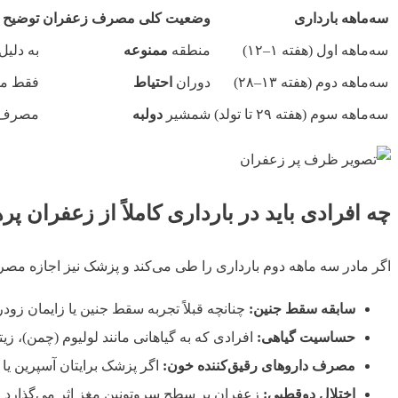
سه‌ماهه بارداری
وضعیت کلی مصرف زعفران
توضیح خ
سه‌ماهه اول (هفته ۱–۱۲)
منطقه
ممنوعه
به ‌دل
سه‌ماهه دوم (هفته ۱۳–۲۸)
دوران
احتیاط
فقط مق
سه‌ماهه سوم (هفته ۲۹ تا تولد)
شمشیر
دولبه
مصرف زی
چه افرادی باید در بارداری کاملاً از زعفران پره
اگر مادر سه ماهه دوم بارداری را طی می‌کند و پزشک نیز اجازه مصرف
سابقه سقط جنین:
چنانچه قبلاً تجربه سقط جنین یا زایمان ز
حساسیت گیاهی:
افرادی که به گیاهانی مانند لولیوم (چمن)، 
مصرف داروهای رقیق‌کننده خون:
اگر پزشک برایتان آسپرین یا
اختلال دوقطبی:
زعفران بر سطح سروتونین مغز اثر می‌گذارد و م