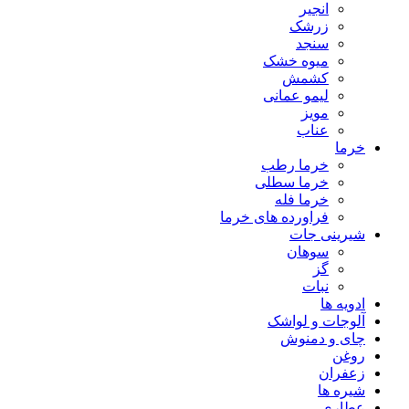
انجیر
زرشک
سنجد
میوه خشک
کشمش
لیمو عمانی
مویز
عناب
خرما
خرما رطب
خرما سطلی
خرما فله
فراورده های خرما
شیرینی جات
سوهان
گز
نبات
ادویه ها
آلوجات و لواشک
چای و دمنوش
روغن
زعفران
شیره ها
عطاری