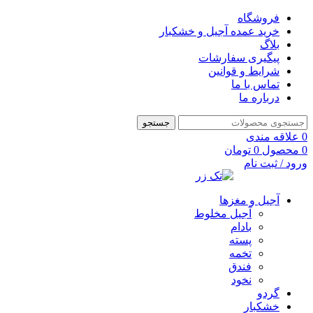
فروشگاه
خرید عمده آجیل و خشکبار
بلاگ
پیگیری سفارشات
شرایط و قوانین
تماس با ما
درباره ما
جستجو
0
علاقه مندی
0
محصول
0
تومان
ورود / ثبت نام
آجیل و مغزها
آجیل مخلوط
بادام
پسته
تخمه
فندق
نخود
گردو
خشکبار