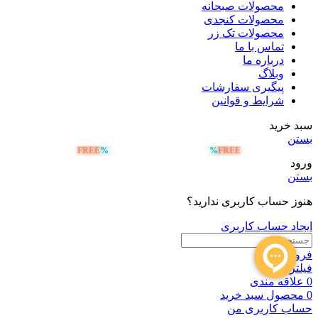
محصولات صبحانه
محصولات کنجدی
محصولات تک زر
تماس با ما
درباره ما
وبلاگ
پیگیری سفارشات
شرایط و قوانین
سبد خرید
بستن
FREE
%
%
FREE
ارسال رایگان بالای 5 میلیون تومان
ورود
بستن
هنوز حساب کاربری ندارید؟
ایجاد حساب کاربری
فروشگاه
فیلترها
0
علاقه مندی
0
محصول
سبد خرید
حساب کاربری من