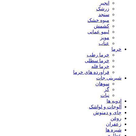
انجیر
زرشک
سنجد
میوه خشک
کشمش
لیمو عمانی
مویز
عناب
خرما
خرما رطب
خرما سطلی
خرما فله
فراورده های خرما
شیرینی جات
سوهان
گز
نبات
ادویه ها
آلوجات و لواشک
چای و دمنوش
روغن
زعفران
شیره ها
عطاری