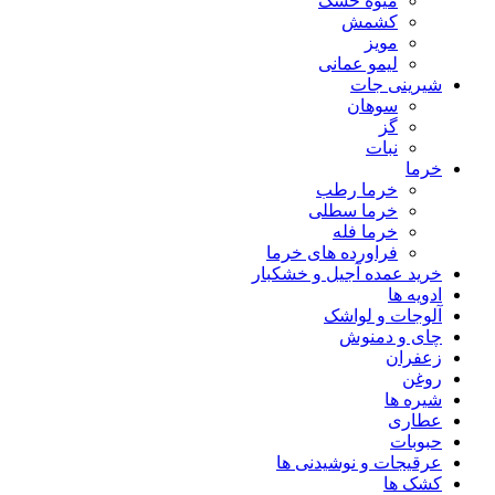
میوه خشک
کشمش
مویز
لیمو عمانی
شیرینی جات
سوهان
گز
نبات
خرما
خرما رطب
خرما سطلی
خرما فله
فراورده های خرما
خرید عمده آجیل و خشکبار
ادویه ها
آلوجات و لواشک
چای و دمنوش
زعفران
روغن
شیره ها
عطاری
حبوبات
عرقیجات و نوشیدنی ها
کشک ها