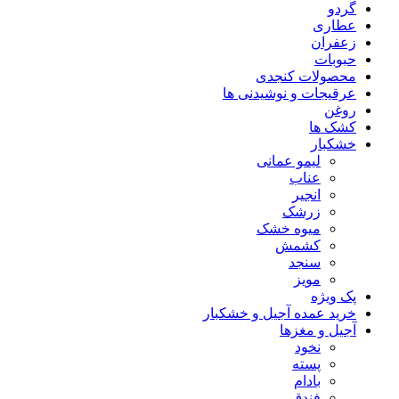
گردو
عطاری
زعفران
حبوبات
محصولات کنجدی
عرقیجات و نوشیدنی ها
روغن
کشک ها
خشکبار
لیمو عمانی
عناب
انجیر
زرشک
میوه خشک
کشمش
سنجد
مویز
پک ویژه
خرید عمده آجیل و خشکبار
آجیل و مغزها
نخود
پسته
بادام
فندق