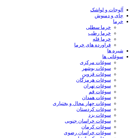
آلوجات و لواشک
چای و دمنوش
خرما
خرما سطلی
خرما رطب
خرما فله
فراورده های خرما
شیره ها
سوغاتی ها
سوغات مرکزی
سوغات بوشهر
سوغات قزوین
سوغات هرمزگان
سوغات تهران
سوغات قم
سوغات همدان
سوغات چهار محال و بختیاری
سوغات کردستان
سوغات یزد
سوغات خراسان جنوبی
سوغات کرمان
سوغات خراسان رضوی