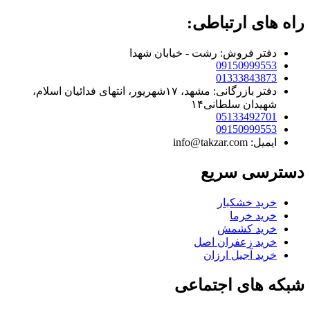
راه های ارتباطی:
دفتر فروش: رشت - خیابان شهدا
09150999553
01333843873
دفتر بازرگانی: مشهد، ۱۷شهریور، انتهای فدائیان اسلام،
شهیدان سلطانی۱۴
05133492701
09150999553
ایمیل: info@takzar.com
دسترسی سریع
خرید خشکبار
خرید خرما
خرید کشمش
خرید زعفران اصل
خرید آجیل ارزان
شبکه های اجتماعی