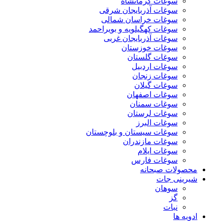
سوغات کرمانشاه
سوغات آذربایجان شرقی
سوغات خراسان شمالی
سوغات کهگیلویه و بویراحمد
سوغات آذربایجان غربی
سوغات خوزستان
سوغات گلستان
سوغات اردبیل
سوغات زنجان
سوغات گیلان
سوغات اصفهان
سوغات سمنان
سوغات لرستان
سوغات البرز
سوغات سیستان و بلوچستان
سوغات مازندران
سوغات ایلام
سوغات فارس
محصولات صبحانه
شیرینی جات
سوهان
گز
نبات
ادویه ها