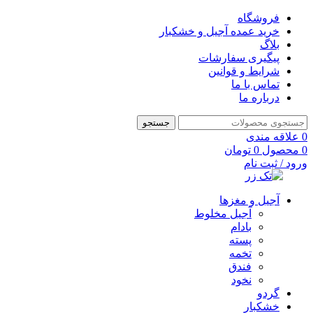
فروشگاه
خرید عمده آجیل و خشکبار
بلاگ
پیگیری سفارشات
شرایط و قوانین
تماس با ما
درباره ما
جستجو
0
علاقه مندی
0
محصول
0
تومان
ورود / ثبت نام
آجیل و مغزها
آجیل مخلوط
بادام
پسته
تخمه
فندق
نخود
گردو
خشکبار