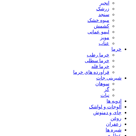
انجیر
زرشک
سنجد
میوه خشک
کشمش
لیمو عمانی
مویز
عناب
خرما
خرما رطب
خرما سطلی
خرما فله
فراورده های خرما
شیرینی جات
سوهان
گز
نبات
ادویه ها
آلوجات و لواشک
چای و دمنوش
روغن
زعفران
شیره ها
عطاری