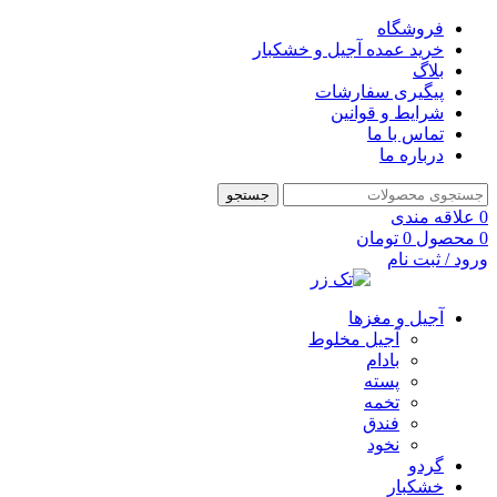
فروشگاه
خرید عمده آجیل و خشکبار
بلاگ
پیگیری سفارشات
شرایط و قوانین
تماس با ما
درباره ما
جستجو
0
علاقه مندی
0
محصول
0
تومان
ورود / ثبت نام
آجیل و مغزها
آجیل مخلوط
بادام
پسته
تخمه
فندق
نخود
گردو
خشکبار