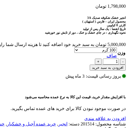
1,798,000
تومان
انجیر خشک شکوقه صدیک 3A
محصول ایران – فارس ( استهبان )
کارتن 8 کیلویی
تاریخ انقضا : یک سال پس از تولید
نحوه نگهداری : در جای خشک و خنک ، دور از تابش نور خورشید
5,000,000
تومان
به سبد خرید خود اضافه کنید تا هزینه ارسال شما را
وزن
صاف
انجیر
خشک
افزودن به سبد خرید
شکوفه
بروز رسانی قیمت: 3 ماه پیش
درشت
صد
یک
عدد
با افزایش مقدار خرید، قیمت این کالا به نرخ عمده محاسبه می‌شود
در صورت موجود نبودن کالا برای خرید های عمده تماس بگیرید.
افزودن به علاقه مندی
شناسه محصول:
201514
دسته:
انجیر
,
خرید عمده آجیل و خشکبار
,
خش