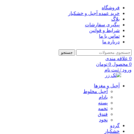
فروشگاه
خرید عمده آجیل و خشکبار
بلاگ
پیگیری سفارشات
شرایط و قوانین
تماس با ما
درباره ما
جستجو
0
علاقه مندی
0
محصول
0
تومان
ورود / ثبت نام
آجیل و مغزها
آجیل مخلوط
بادام
پسته
تخمه
فندق
نخود
گردو
خشکبار