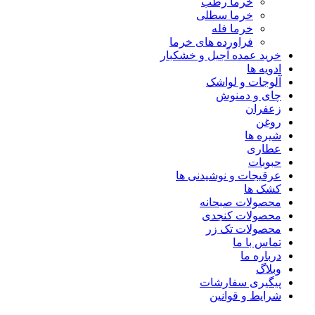
خرما رطب
خرما سطلی
خرما فله
فراورده های خرما
خرید عمده آجیل و خشکبار
ادویه ها
آلوجات و لواشک
چای و دمنوش
زعفران
روغن
شیره ها
عطاری
حبوبات
عرقیجات و نوشیدنی ها
کشک ها
محصولات صبحانه
محصولات کنجدی
محصولات تک زر
تماس با ما
درباره ما
وبلاگ
پیگیری سفارشات
شرایط و قوانین