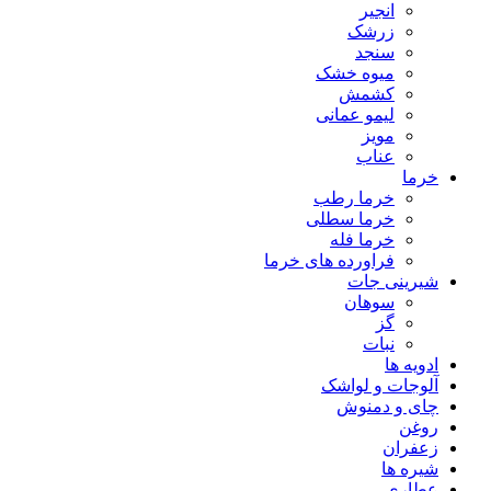
انجیر
زرشک
سنجد
میوه خشک
کشمش
لیمو عمانی
مویز
عناب
خرما
خرما رطب
خرما سطلی
خرما فله
فراورده های خرما
شیرینی جات
سوهان
گز
نبات
ادویه ها
آلوجات و لواشک
چای و دمنوش
روغن
زعفران
شیره ها
عطاری