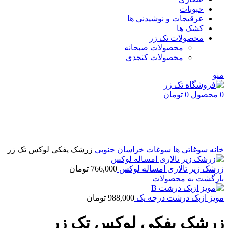
حبوبات
عرقیجات و نوشیدنی ها
کشک ها
محصولات تک زر
محصولات صبحانه
محصولات کنجدی
منو
0
محصول
0
تومان
اتمام موجودی
بزرگنمایی تصویر
خانه
سوغاتی ها
سوغات خراسان جنوبی
زرشک پفکی لوکس تک زر
زرشک زیر تالاری امساله لوکس
766,000
تومان
بازگشت به محصولات
مویز ازبک درشت درجه یک
988,000
تومان
زرشک پفکی لوکس تک زر