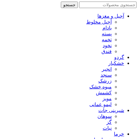
جستجو
آجیل و مغزها
آجیل مخلوط
بادام
پسته
تخمه
نخود
فندق
گردو
خشکبار
انجیر
سنجد
زرشک
میوه خشک
کشمش
مویز
لیمو عمانی
شیرینی جات
سوهان
گز
نبات
خرما