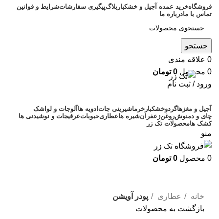
فروشگاه
خرید عمده آجیل و خشکبار
بلاگ
پیگیری سفارشات
شرایط و قوانین
تماس با ما
درباره ما
جستجو
0
علاقه مندی
0
محصول
0
تومان
ورود / ثبت نام
آجیل و مغزها
گردو
خشکبار
خرما
شیرینی جات
ادویه ها
آلوجات و لواشک
چای و دمنوش
روغن
زعفران
شیره ها
عطاری
حبوبات
عرقیجات و نوشیدنی ها
کشک ها
محصولات تک زر
منو
0
محصول
0
تومان
بزرگنمایی تصویر
خانه
عطاری
پودر آويشن
بازگشت به محصولات