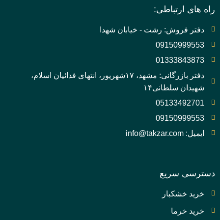
راه های ارتباطی:
دفتر فروش: رشت - خیابان شهدا
09150999553
01333843873
دفتر بازرگانی: مشهد، ۱۷شهریور، انتهای فدائیان اسلام،
شهیدان سلطانی۱۴
05133492701
09150999553
ایمیل: info@takzar.com
دسترسی سریع
خرید خشکبار
خرید خرما