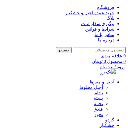
فروشگاه
خرید عمده آجیل و خشکبار
بلاگ
پیگیری سفارشات
شرایط و قوانین
تماس با ما
درباره ما
جستجو
0
علاقه مندی
0
محصول
0
تومان
ورود / ثبت نام
آجیل و مغزها
آجیل مخلوط
بادام
پسته
تخمه
فندق
نخود
گردو
خشکبار