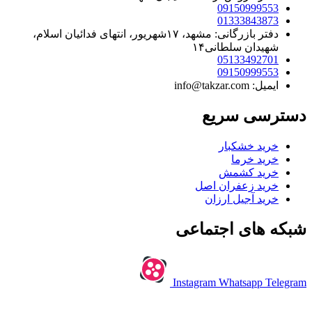
09150999553
01333843873
دفتر بازرگانی: مشهد، ۱۷شهریور، انتهای فدائیان اسلام،
شهیدان سلطانی۱۴
05133492701
09150999553
ایمیل: info@takzar.com
دسترسی سریع
خرید خشکبار
خرید خرما
خرید کشمش
خرید زعفران اصل
خرید آجیل ارزان
شبکه های اجتماعی
Instagram
Whatsapp
Telegram