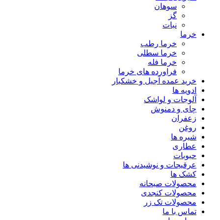
سوهان
گز
نبات
خرما
خرما رطب
خرما سطلی
خرما فله
فراورده های خرما
خرید عمده آجیل و خشکبار
ادویه ها
آلوجات و لواشک
چای و دمنوش
زعفران
روغن
شیره ها
عطاری
حبوبات
عرقیجات و نوشیدنی ها
کشک ها
محصولات صبحانه
محصولات کنجدی
محصولات تک زر
تماس با ما