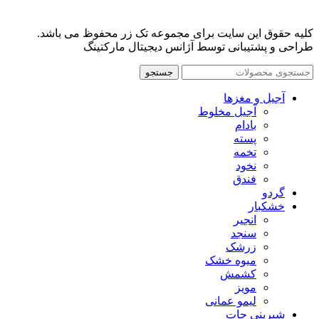
کلیه حقوق این سایت برای مجموعه تک زر محفوظ می باشد.
طراحی و پشتیبانی توسط آژانس دیجیتال مارکتینگ
جستجو
آجیل و مغزها
آجیل مخلوط
بادام
پسته
تخمه
نخود
فندق
گردو
خشکبار
انجیر
سنجد
زرشک
میوه خشک
کشمش
مویز
لیمو عمانی
شیرینی جات