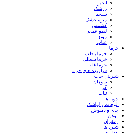
انجیر
زرشک
سنجد
میوه خشک
کشمش
لیمو عمانی
مویز
عناب
خرما
خرما رطب
خرما سطلی
خرما فله
فراورده های خرما
شیرینی جات
سوهان
گز
نبات
ادویه ها
آلوجات و لواشک
چای و دمنوش
روغن
زعفران
شیره ها
عطاری