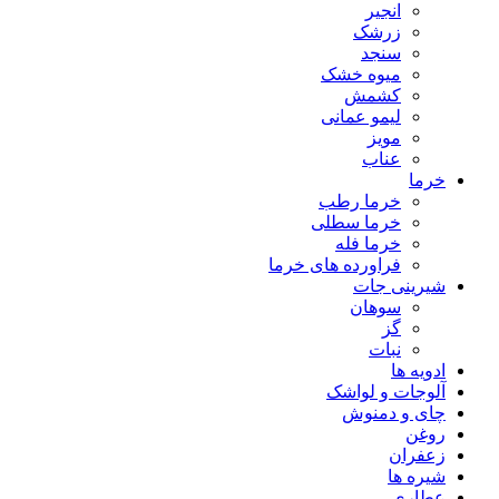
انجیر
زرشک
سنجد
میوه خشک
کشمش
لیمو عمانی
مویز
عناب
خرما
خرما رطب
خرما سطلی
خرما فله
فراورده های خرما
شیرینی جات
سوهان
گز
نبات
ادویه ها
آلوجات و لواشک
چای و دمنوش
روغن
زعفران
شیره ها
عطاری