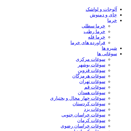
آلوجات و لواشک
چای و دمنوش
خرما
خرما سطلی
خرما رطب
خرما فله
فراورده های خرما
شیره ها
سوغاتی ها
سوغات مرکزی
سوغات بوشهر
سوغات قزوین
سوغات هرمزگان
سوغات تهران
سوغات قم
سوغات همدان
سوغات چهار محال و بختیاری
سوغات کردستان
سوغات یزد
سوغات خراسان جنوبی
سوغات کرمان
سوغات خراسان رضوی