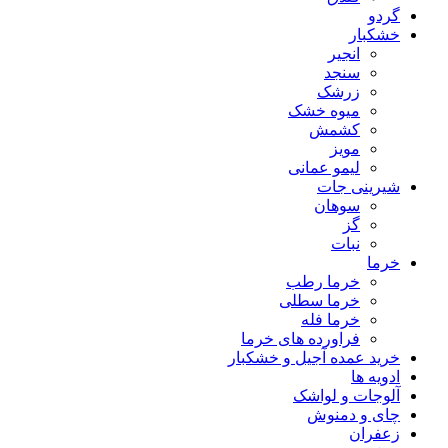
گردو
خشکبار
انجیر
سنجد
زرشک
میوه خشک
کشمش
مویز
لیمو عمانی
شیرینی جات
سوهان
گز
نبات
خرما
خرما رطب
خرما سطلی
خرما فله
فراورده های خرما
خرید عمده آجیل و خشکبار
ادویه ها
آلوجات و لواشک
چای و دمنوش
زعفران