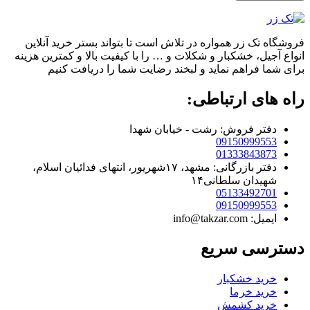
فروشگاه تک زر همواره در تلاش است تا بتواند بستر خرید آنلاین
انواع آجیل، خشکبار و شکلات و … را با کیفیت بالا و کمترین هزینه
برای شما فراهم نماید و لبخند رضایت شما را دریافت کنیم
راه های ارتباطی:
دفتر فروش: رشت - خیابان شهدا
09150999553
01333843873
دفتر بازرگانی: مشهد، ۱۷شهریور، انتهای فدائیان اسلام،
شهیدان سلطانی۱۴
05133492701
09150999553
ایمیل: info@takzar.com
دسترسی سریع
خرید خشکبار
خرید خرما
خرید کشمش