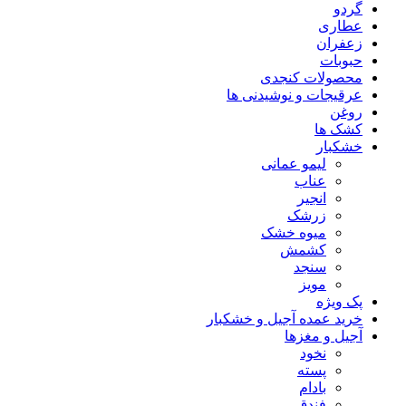
گردو
عطاری
زعفران
حبوبات
محصولات کنجدی
عرقیجات و نوشیدنی ها
روغن
کشک ها
خشکبار
لیمو عمانی
عناب
انجیر
زرشک
میوه خشک
کشمش
سنجد
مویز
پک ویژه
خرید عمده آجیل و خشکبار
آجیل و مغزها
نخود
پسته
بادام
فندق