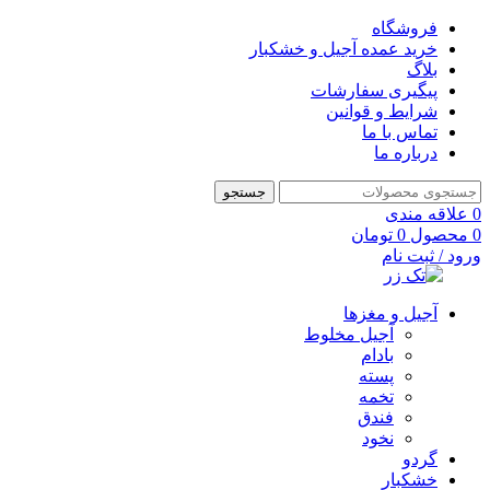
فروشگاه
خرید عمده آجیل و خشکبار
بلاگ
پیگیری سفارشات
شرایط و قوانین
تماس با ما
درباره ما
جستجو
0
علاقه مندی
0
محصول
0
تومان
ورود / ثبت نام
آجیل و مغزها
آجیل مخلوط
بادام
پسته
تخمه
فندق
نخود
گردو
خشکبار