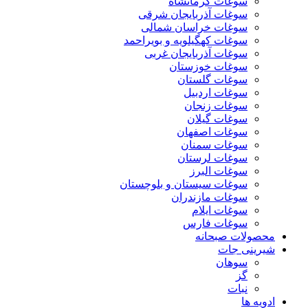
سوغات کرمانشاه
سوغات آذربایجان شرقی
سوغات خراسان شمالی
سوغات کهگیلویه و بویراحمد
سوغات آذربایجان غربی
سوغات خوزستان
سوغات گلستان
سوغات اردبیل
سوغات زنجان
سوغات گیلان
سوغات اصفهان
سوغات سمنان
سوغات لرستان
سوغات البرز
سوغات سیستان و بلوچستان
سوغات مازندران
سوغات ایلام
سوغات فارس
محصولات صبحانه
شیرینی جات
سوهان
گز
نبات
ادویه ها