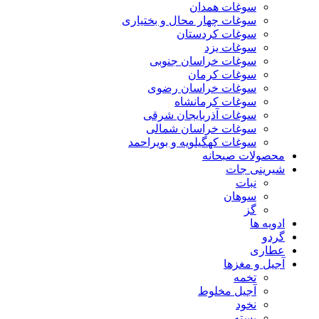
سوغات همدان
سوغات چهار محال و بختیاری
سوغات کردستان
سوغات یزد
سوغات خراسان جنوبی
سوغات کرمان
سوغات خراسان رضوی
سوغات کرمانشاه
سوغات آذربایجان شرقی
سوغات خراسان شمالی
سوغات کهگیلویه و بویراحمد
محصولات صبحانه
شیرینی جات
نبات
سوهان
گز
ادویه ها
گردو
عطاری
آجیل و مغزها
تخمه
آجیل مخلوط
نخود
پسته