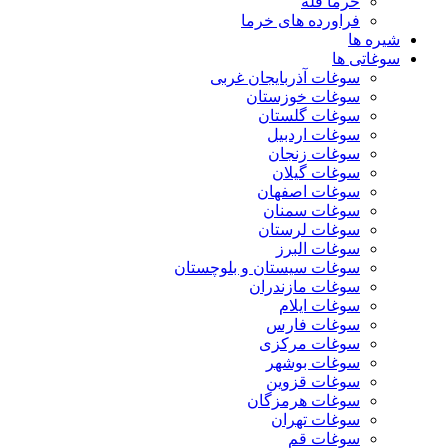
خرما فله
فراورده های خرما
شیره ها
سوغاتی ها
سوغات آذربایجان غربی
سوغات خوزستان
سوغات گلستان
سوغات اردبیل
سوغات زنجان
سوغات گیلان
سوغات اصفهان
سوغات سمنان
سوغات لرستان
سوغات البرز
سوغات سیستان و بلوچستان
سوغات مازندران
سوغات ایلام
سوغات فارس
سوغات مرکزی
سوغات بوشهر
سوغات قزوین
سوغات هرمزگان
سوغات تهران
سوغات قم