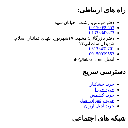
راه های ارتباطی:
دفتر فروش: رشت - خیابان شهدا
09150999553
01333843873
دفتر بازرگانی: مشهد، ۱۷شهریور، انتهای فدائیان اسلام،
شهیدان سلطانی۱۴
05133492701
09150999553
ایمیل: info@takzar.com
دسترسی سریع
خرید خشکبار
خرید خرما
خرید کشمش
خرید زعفران اصل
خرید آجیل ارزان
شبکه های اجتماعی