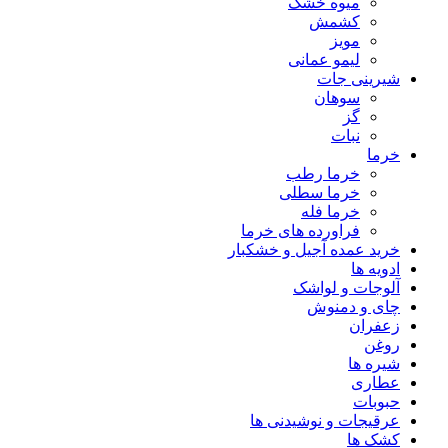
میوه خشک
کشمش
مویز
لیمو عمانی
شیرینی جات
سوهان
گز
نبات
خرما
خرما رطب
خرما سطلی
خرما فله
فراورده های خرما
خرید عمده آجیل و خشکبار
ادویه ها
آلوجات و لواشک
چای و دمنوش
زعفران
روغن
شیره ها
عطاری
حبوبات
عرقیجات و نوشیدنی ها
کشک ها