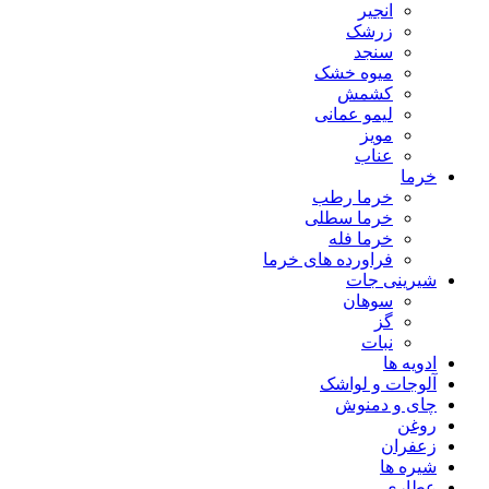
انجیر
زرشک
سنجد
میوه خشک
کشمش
لیمو عمانی
مویز
عناب
خرما
خرما رطب
خرما سطلی
خرما فله
فراورده های خرما
شیرینی جات
سوهان
گز
نبات
ادویه ها
آلوجات و لواشک
چای و دمنوش
روغن
زعفران
شیره ها
عطاری