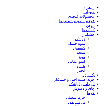
زعفران
حبوبات
محصولات کنجدی
عرقیجات و نوشیدنی ها
روغن
کشک ها
خشکبار
زرشک
میوه خشک
کشمش
سنجد
مویز
لیمو عمانی
عناب
انجیر
پک ویژه
خرید عمده آجیل و خشکبار
آلوجات و لواشک
چای و دمنوش
خرما
خرما سطلی
خرما رطب