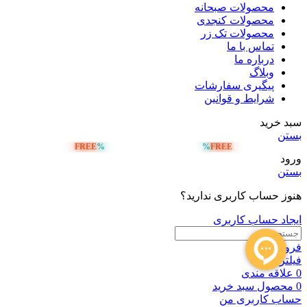
محصولات صبحانه
محصولات کنجدی
محصولات تک زر
تماس با ما
درباره ما
وبلاگ
پیگیری سفارشات
شرایط و قوانین
سبد خرید
بستن
FREE
%
%
FREE
ارسال رایگان بالای 5 میلیون تومان
ورود
بستن
هنوز حساب کاربری ندارید؟
ایجاد حساب کاربری
فروشگاه
فیلترها
0
علاقه مندی
0
محصول
سبد خرید
حساب کاربری من