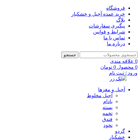
فروشگاه
خرید عمده آجیل و خشکبار
بلاگ
پیگیری سفارشات
شرایط و قوانین
تماس با ما
درباره ما
جستجو
0
علاقه مندی
0
محصول
0
تومان
ورود / ثبت نام
آجیل و مغزها
آجیل مخلوط
بادام
پسته
تخمه
فندق
نخود
گردو
خشکبار