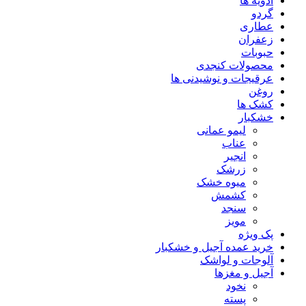
ادویه ها
گردو
عطاری
زعفران
حبوبات
محصولات کنجدی
عرقیجات و نوشیدنی ها
روغن
کشک ها
خشکبار
لیمو عمانی
عناب
انجیر
زرشک
میوه خشک
کشمش
سنجد
مویز
پک ویژه
خرید عمده آجیل و خشکبار
آلوجات و لواشک
آجیل و مغزها
نخود
پسته