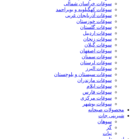
سوغات خراسان شمالی
سوغات کهگیلویه و بویراحمد
سوغات آذربایجان غربی
سوغات خوزستان
سوغات گلستان
سوغات اردبیل
سوغات زنجان
سوغات گیلان
سوغات اصفهان
سوغات سمنان
سوغات لرستان
سوغات البرز
سوغات سیستان و بلوچستان
سوغات مازندران
سوغات ایلام
سوغات فارس
سوغات مرکزی
سوغات بوشهر
محصولات صبحانه
شیرینی جات
سوهان
گز
نبات