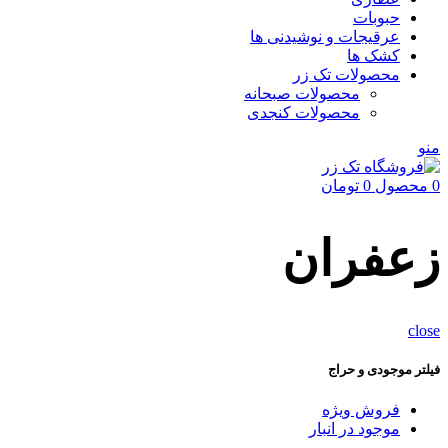
حبوبات
عرقیجات و نوشیدنی ها
کشک ها
محصولات تک زر
محصولات صبحانه
محصولات کنجدی
منو
0
محصول
0
تومان
زعفران
close
فیلتر موجودی و حراج
فروش ویژه
موجود در انبار