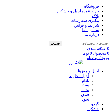
فروشگاه
خرید عمده آجیل و خشکبار
بلاگ
پیگیری سفارشات
شرایط و قوانین
تماس با ما
درباره ما
جستجو
0
علاقه مندی
0
محصول
0
تومان
ورود / ثبت نام
آجیل و مغزها
آجیل مخلوط
بادام
پسته
تخمه
فندق
نخود
گردو
خشکبار