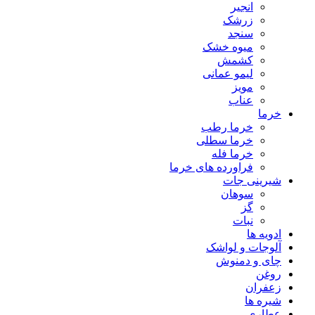
انجیر
زرشک
سنجد
میوه خشک
کشمش
لیمو عمانی
مویز
عناب
خرما
خرما رطب
خرما سطلی
خرما فله
فراورده های خرما
شیرینی جات
سوهان
گز
نبات
ادویه ها
آلوجات و لواشک
چای و دمنوش
روغن
زعفران
شیره ها
عطاری