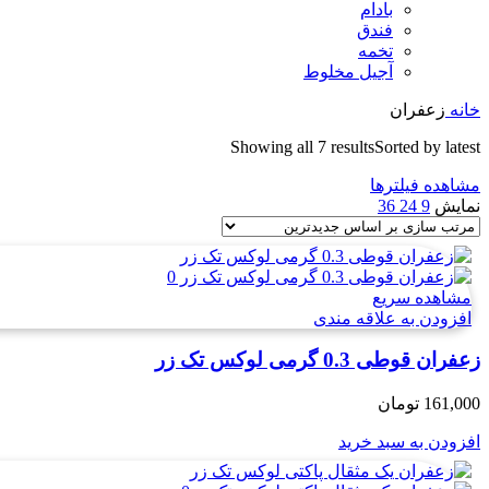
بادام
فندق
تخمه
آجیل مخلوط
خانه
زعفران
Showing all 7 results
Sorted by latest
مشاهده فیلترها
نمایش
9
24
36
مشاهده سریع
افزودن به علاقه مندی
زعفران قوطی 0.3 گرمی لوکس تک زر
161,000
تومان
افزودن به سبد خرید