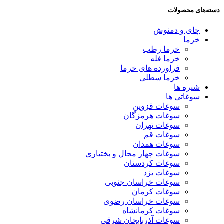
دسته‌های محصولات
چای و دمنوش
خرما
خرما رطب
خرما فله
فراورده های خرما
خرما سطلی
شیره ها
سوغاتی ها
سوغات قزوین
سوغات هرمزگان
سوغات تهران
سوغات قم
سوغات همدان
سوغات چهار محال و بختیاری
سوغات کردستان
سوغات یزد
سوغات خراسان جنوبی
سوغات کرمان
سوغات خراسان رضوی
سوغات کرمانشاه
سوغات آذربایجان شرقی