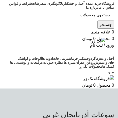
فروشگاه
خرید عمده آجیل و خشکبار
بلاگ
پیگیری سفارشات
شرایط و قوانین
تماس با ما
درباره ما
جستجو
0
علاقه مندی
0
محصول
0
تومان
ورود / ثبت نام
آجیل و مغزها
گردو
خشکبار
خرما
شیرینی جات
ادویه ها
آلوجات و لواشک
چای و دمنوش
روغن
زعفران
شیره ها
عطاری
حبوبات
عرقیجات و نوشیدنی ها
کشک ها
محصولات تک زر
منو
0
محصول
0
تومان
سوغات آذربایجان غربی