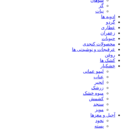
سوهان
گز
نبات
ادویه ها
گردو
عطاری
زعفران
حبوبات
محصولات کنجدی
عرقیجات و نوشیدنی ها
روغن
کشک ها
خشکبار
لیمو عمانی
عناب
انجیر
زرشک
میوه خشک
کشمش
سنجد
مویز
آجیل و مغزها
نخود
پسته