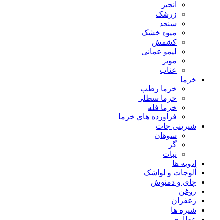
انجیر
زرشک
سنجد
میوه خشک
کشمش
لیمو عمانی
مویز
عناب
خرما
خرما رطب
خرما سطلی
خرما فله
فراورده های خرما
شیرینی جات
سوهان
گز
نبات
ادویه ها
آلوجات و لواشک
چای و دمنوش
روغن
زعفران
شیره ها
عطاری