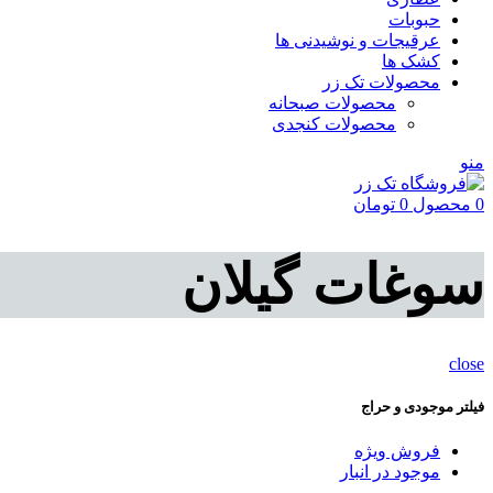
حبوبات
عرقیجات و نوشیدنی ها
کشک ها
محصولات تک زر
محصولات صبحانه
محصولات کنجدی
منو
0
محصول
0
تومان
سوغات گیلان
close
فیلتر موجودی و حراج
فروش ویژه
موجود در انبار