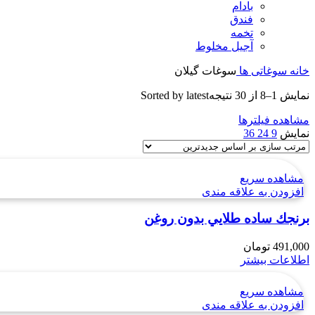
بادام
فندق
تخمه
آجیل مخلوط
خانه
سوغاتی ها
سوغات گیلان
نمایش 1–8 از 30 نتیجه
Sorted by latest
مشاهده فیلترها
نمایش
9
24
36
مشاهده سریع
افزودن به علاقه مندی
برنجك ساده طلايي بدون روغن
491,000
تومان
اطلاعات بیشتر
مشاهده سریع
افزودن به علاقه مندی