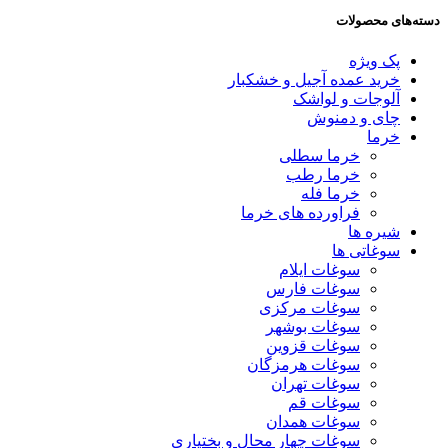
دسته‌های محصولات
پک ویژه
خرید عمده آجیل و خشکبار
آلوجات و لواشک
چای و دمنوش
خرما
خرما سطلی
خرما رطب
خرما فله
فراورده های خرما
شیره ها
سوغاتی ها
سوغات ایلام
سوغات فارس
سوغات مرکزی
سوغات بوشهر
سوغات قزوین
سوغات هرمزگان
سوغات تهران
سوغات قم
سوغات همدان
سوغات چهار محال و بختیاری