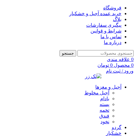
فروشگاه
خرید عمده آجیل و خشکبار
بلاگ
پیگیری سفارشات
شرایط و قوانین
تماس با ما
درباره ما
جستجو
0
علاقه مندی
0
محصول
0
تومان
ورود / ثبت نام
آجیل و مغزها
آجیل مخلوط
بادام
پسته
تخمه
فندق
نخود
گردو
خشکبار