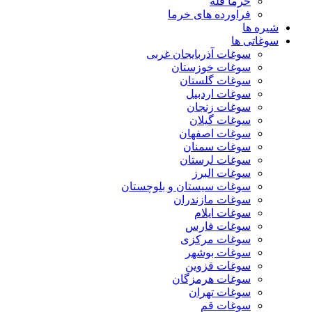
خرما فله
فراورده های خرما
شیره ها
سوغاتی ها
سوغات آذربایجان غربی
سوغات خوزستان
سوغات گلستان
سوغات اردبیل
سوغات زنجان
سوغات گیلان
سوغات اصفهان
سوغات سمنان
سوغات لرستان
سوغات البرز
سوغات سیستان و بلوچستان
سوغات مازندران
سوغات ایلام
سوغات فارس
سوغات مرکزی
سوغات بوشهر
سوغات قزوین
سوغات هرمزگان
سوغات تهران
سوغات قم