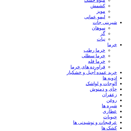
میوه خشک
کشمش
مویز
لیمو عمانی
شیرینی جات
سوهان
گز
نبات
خرما
خرما رطب
خرما سطلی
خرما فله
فراورده های خرما
خرید عمده آجیل و خشکبار
ادویه ها
آلوجات و لواشک
چای و دمنوش
زعفران
روغن
شیره ها
عطاری
حبوبات
عرقیجات و نوشیدنی ها
کشک ها