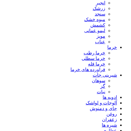
انجیر
زرشک
سنجد
میوه خشک
کشمش
لیمو عمانی
مویز
عناب
خرما
خرما رطب
خرما سطلی
خرما فله
فراورده های خرما
شیرینی جات
سوهان
گز
نبات
ادویه ها
آلوجات و لواشک
چای و دمنوش
روغن
زعفران
شیره ها
عطاری