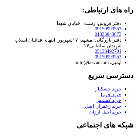
راه های ارتباطی:
دفتر فروش: رشت - خیابان شهدا
09150999553
01333843873
دفتر بازرگانی: مشهد، ۱۷شهریور، انتهای فدائیان اسلام،
شهیدان سلطانی۱۴
05133492701
09150999553
ایمیل: info@takzar.com
دسترسی سریع
خرید خشکبار
خرید خرما
خرید کشمش
خرید زعفران اصل
خرید آجیل ارزان
شبکه های اجتماعی