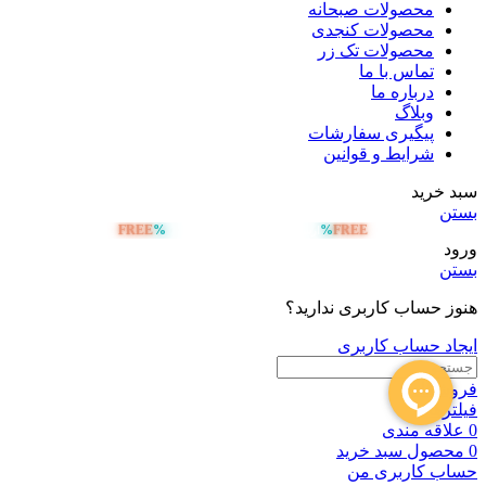
محصولات صبحانه
محصولات کنجدی
محصولات تک زر
تماس با ما
درباره ما
وبلاگ
پیگیری سفارشات
شرایط و قوانین
سبد خرید
بستن
FREE
%
%
FREE
ارسال رایگان بالای 5 میلیون تومان
ورود
بستن
هنوز حساب کاربری ندارید؟
ایجاد حساب کاربری
فروشگاه
فیلترها
0
علاقه مندی
0
محصول
سبد خرید
حساب کاربری من