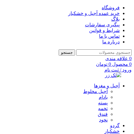
فروشگاه
خرید عمده آجیل و خشکبار
بلاگ
پیگیری سفارشات
شرایط و قوانین
تماس با ما
درباره ما
جستجو
0
علاقه مندی
0
محصول
0
تومان
ورود / ثبت نام
آجیل و مغزها
آجیل مخلوط
بادام
پسته
تخمه
فندق
نخود
گردو
خشکبار