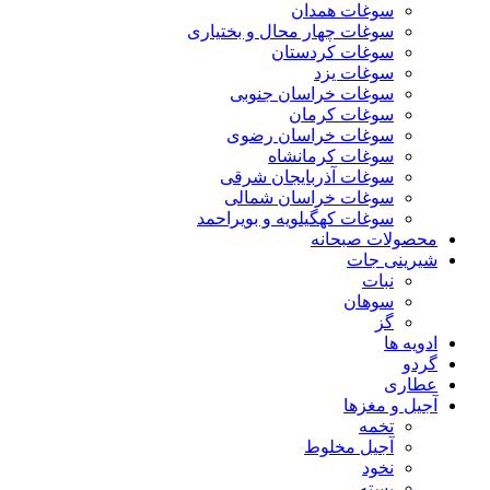
سوغات همدان
سوغات چهار محال و بختیاری
سوغات کردستان
سوغات یزد
سوغات خراسان جنوبی
سوغات کرمان
سوغات خراسان رضوی
سوغات کرمانشاه
سوغات آذربایجان شرقی
سوغات خراسان شمالی
سوغات کهگیلویه و بویراحمد
محصولات صبحانه
شیرینی جات
نبات
سوهان
گز
ادویه ها
گردو
عطاری
آجیل و مغزها
تخمه
آجیل مخلوط
نخود
پسته