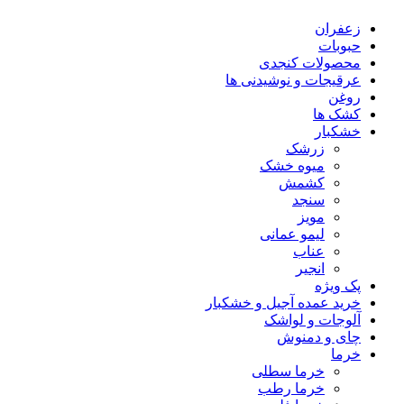
زعفران
حبوبات
محصولات کنجدی
عرقیجات و نوشیدنی ها
روغن
کشک ها
خشکبار
زرشک
میوه خشک
کشمش
سنجد
مویز
لیمو عمانی
عناب
انجیر
پک ویژه
خرید عمده آجیل و خشکبار
آلوجات و لواشک
چای و دمنوش
خرما
خرما سطلی
خرما رطب