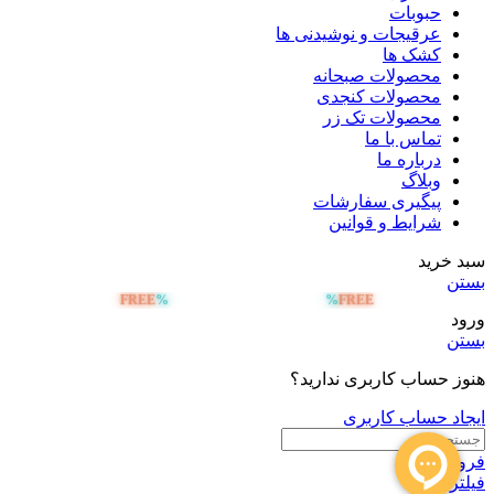
حبوبات
عرقیجات و نوشیدنی ها
کشک ها
محصولات صبحانه
محصولات کنجدی
محصولات تک زر
تماس با ما
درباره ما
وبلاگ
پیگیری سفارشات
شرایط و قوانین
سبد خرید
بستن
FREE
%
%
FREE
ارسال رایگان بالای 5 میلیون تومان
ورود
بستن
هنوز حساب کاربری ندارید؟
ایجاد حساب کاربری
فروشگاه
فیلترها