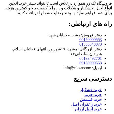
فروشگاه تک زر همواره در تلاش است تا بتواند بستر خرید آنلاین
انواع آجیل، خشکبار و شکلات و … را با کیفیت بالا و کمترین هزینه
برای شما فراهم نماید و لبخند رضایت شما را دریافت کنیم
راه های ارتباطی:
دفتر فروش: رشت - خیابان شهدا
09150999553
01333843873
دفتر بازرگانی: مشهد، ۱۷شهریور، انتهای فدائیان اسلام،
شهیدان سلطانی۱۴
05133492701
09150999553
ایمیل: info@takzar.com
دسترسی سریع
خرید خشکبار
خرید خرما
خرید کشمش
خرید زعفران اصل
خرید آجیل ارزان