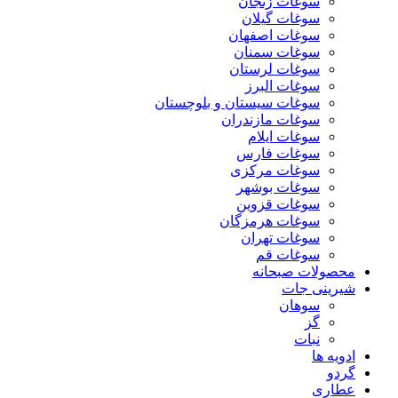
سوغات زنجان
سوغات گیلان
سوغات اصفهان
سوغات سمنان
سوغات لرستان
سوغات البرز
سوغات سیستان و بلوچستان
سوغات مازندران
سوغات ایلام
سوغات فارس
سوغات مرکزی
سوغات بوشهر
سوغات قزوین
سوغات هرمزگان
سوغات تهران
سوغات قم
محصولات صبحانه
شیرینی جات
سوهان
گز
نبات
ادویه ها
گردو
عطاری