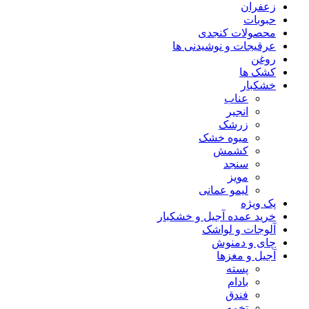
زعفران
حبوبات
محصولات کنجدی
عرقیجات و نوشیدنی ها
روغن
کشک ها
خشکبار
عناب
انجیر
زرشک
میوه خشک
کشمش
سنجد
مویز
لیمو عمانی
پک ویژه
خرید عمده آجیل و خشکبار
آلوجات و لواشک
چای و دمنوش
آجیل و مغزها
پسته
بادام
فندق
تخمه