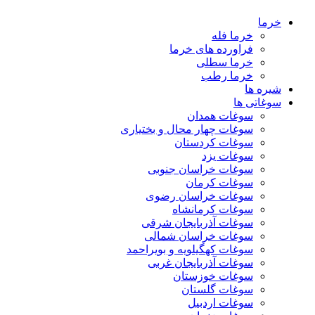
خرما
خرما فله
فراورده های خرما
خرما سطلی
خرما رطب
شیره ها
سوغاتی ها
سوغات همدان
سوغات چهار محال و بختیاری
سوغات کردستان
سوغات یزد
سوغات خراسان جنوبی
سوغات کرمان
سوغات خراسان رضوی
سوغات کرمانشاه
سوغات آذربایجان شرقی
سوغات خراسان شمالی
سوغات کهگیلویه و بویراحمد
سوغات آذربایجان غربی
سوغات خوزستان
سوغات گلستان
سوغات اردبیل