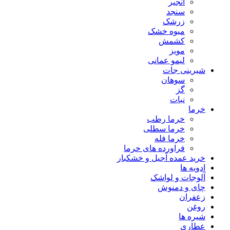
انجیر
سنجد
زرشک
میوه خشک
کشمش
مویز
لیمو عمانی
شیرینی جات
سوهان
گز
نبات
خرما
خرما رطب
خرما سطلی
خرما فله
فراورده های خرما
خرید عمده آجیل و خشکبار
ادویه ها
آلوجات و لواشک
چای و دمنوش
زعفران
روغن
شیره ها
عطاری