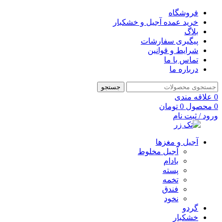
فروشگاه
خرید عمده آجیل و خشکبار
بلاگ
پیگیری سفارشات
شرایط و قوانین
تماس با ما
درباره ما
جستجو
0
علاقه مندی
0
محصول
0
تومان
ورود / ثبت نام
آجیل و مغزها
آجیل مخلوط
بادام
پسته
تخمه
فندق
نخود
گردو
خشکبار