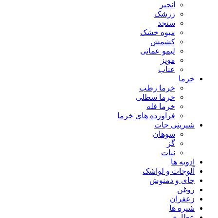
انجیر
زرشک
سنجد
میوه خشک
کشمش
لیمو عمانی
مویز
عناب
خرما
خرما رطب
خرما سطلی
خرما فله
فراورده های خرما
شیرینی جات
سوهان
گز
نبات
ادویه ها
آلوجات و لواشک
چای و دمنوش
روغن
زعفران
شیره ها
عطاری