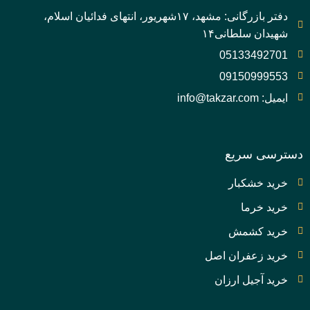
دفتر بازرگانی: مشهد، ۱۷شهریور، انتهای فدائیان اسلام،
شهیدان سلطانی۱۴
05133492701
09150999553
ایمیل: info@takzar.com
دسترسی سریع
خرید خشکبار
خرید خرما
خرید کشمش
خرید زعفران اصل
خرید آجیل ارزان