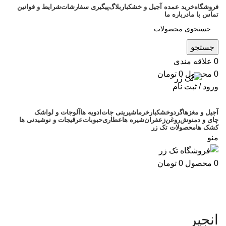
فروشگاه
خرید عمده آجیل و خشکبار
بلاگ
پیگیری سفارشات
شرایط و قوانین
تماس با ما
درباره ما
جستجو
0
علاقه مندی
0
محصول
0
تومان
ورود / ثبت نام
آجیل و مغزها
گردو
خشکبار
خرما
شیرینی جات
ادویه ها
آلوجات و لواشک
چای و دمنوش
روغن
زعفران
شیره ها
عطاری
حبوبات
عرقیجات و نوشیدنی ها
کشک ها
محصولات تک زر
منو
0
محصول
0
تومان
انجیر