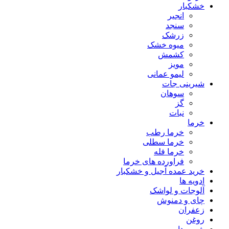
خشکبار
انجیر
سنجد
زرشک
میوه خشک
کشمش
مویز
لیمو عمانی
شیرینی جات
سوهان
گز
نبات
خرما
خرما رطب
خرما سطلی
خرما فله
فراورده های خرما
خرید عمده آجیل و خشکبار
ادویه ها
آلوجات و لواشک
چای و دمنوش
زعفران
روغن