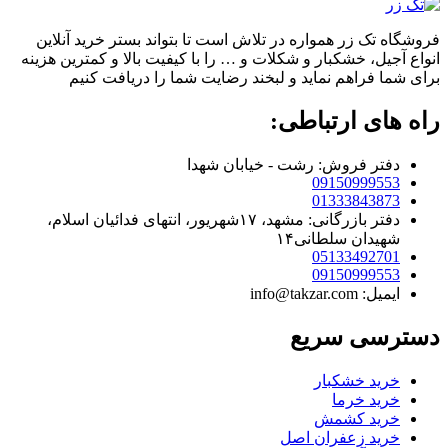
فروشگاه تک زر همواره در تلاش است تا بتواند بستر خرید آنلاین
انواع آجیل، خشکبار و شکلات و … را با کیفیت بالا و کمترین هزینه
برای شما فراهم نماید و لبخند رضایت شما را دریافت کنیم
راه های ارتباطی:
دفتر فروش: رشت - خیابان شهدا
09150999553
01333843873
دفتر بازرگانی: مشهد، ۱۷شهریور، انتهای فدائیان اسلام،
شهیدان سلطانی۱۴
05133492701
09150999553
ایمیل: info@takzar.com
دسترسی سریع
خرید خشکبار
خرید خرما
خرید کشمش
خرید زعفران اصل