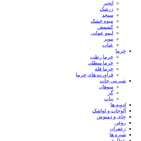
انجیر
زرشک
سنجد
میوه خشک
کشمش
لیمو عمانی
مویز
عناب
خرما
خرما رطب
خرما سطلی
خرما فله
فراورده های خرما
شیرینی جات
سوهان
گز
نبات
ادویه ها
آلوجات و لواشک
چای و دمنوش
روغن
زعفران
شیره ها
عطاری