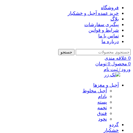
فروشگاه
خرید عمده آجیل و خشکبار
بلاگ
پیگیری سفارشات
شرایط و قوانین
تماس با ما
درباره ما
جستجو
0
علاقه مندی
0
محصول
0
تومان
ورود / ثبت نام
آجیل و مغزها
آجیل مخلوط
بادام
پسته
تخمه
فندق
نخود
گردو
خشکبار