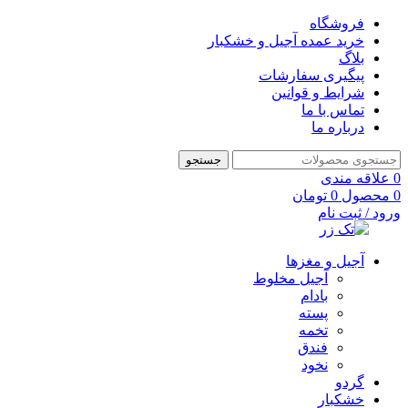
فروشگاه
خرید عمده آجیل و خشکبار
بلاگ
پیگیری سفارشات
شرایط و قوانین
تماس با ما
درباره ما
جستجو
0
علاقه مندی
0
محصول
0
تومان
ورود / ثبت نام
آجیل و مغزها
آجیل مخلوط
بادام
پسته
تخمه
فندق
نخود
گردو
خشکبار