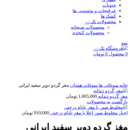
حبوبات
عرقیجات و نوشیدنی ها
کشک ها
محصولات تک زر
محصولات صبحانه
محصولات کنجدی
منو
0
محصول
0
تومان
اتمام موجودی
بزرگنمایی تصویر
خانه
سوغاتی ها
سوغات همدان
مغز گردو دوپر سفید ایرانی
مغز گردو دندانه
1,065,000
تومان
بازگشت به محصولات
اجیل مخلوط شور اعلا با مغز بادام درختی
910,000
تومان
مغز گردو دوپر سفید ایرانی