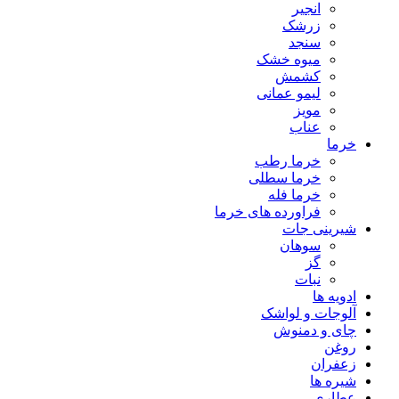
انجیر
زرشک
سنجد
میوه خشک
کشمش
لیمو عمانی
مویز
عناب
خرما
خرما رطب
خرما سطلی
خرما فله
فراورده های خرما
شیرینی جات
سوهان
گز
نبات
ادویه ها
آلوجات و لواشک
چای و دمنوش
روغن
زعفران
شیره ها
عطاری