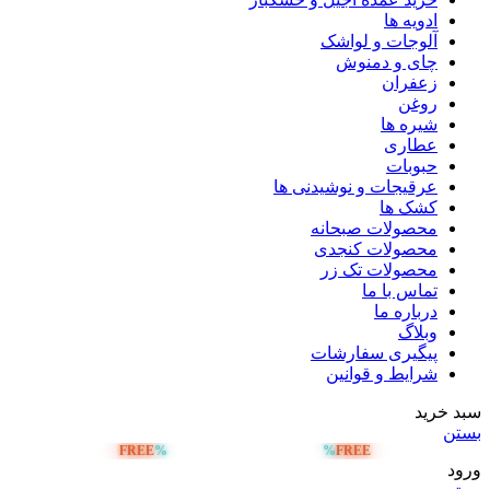
ادویه ها
آلوجات و لواشک
چای و دمنوش
زعفران
روغن
شیره ها
عطاری
حبوبات
عرقیجات و نوشیدنی ها
کشک ها
محصولات صبحانه
محصولات کنجدی
محصولات تک زر
تماس با ما
درباره ما
وبلاگ
پیگیری سفارشات
شرایط و قوانین
سبد خرید
بستن
FREE
%
%
FREE
ارسال رایگان بالای 5 میلیون تومان
ورود