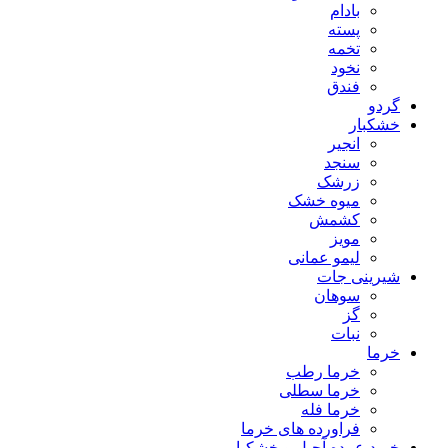
بادام
پسته
تخمه
نخود
فندق
گردو
خشکبار
انجیر
سنجد
زرشک
میوه خشک
کشمش
مویز
لیمو عمانی
شیرینی جات
سوهان
گز
نبات
خرما
خرما رطب
خرما سطلی
خرما فله
فراورده های خرما
خرید عمده آجیل و خشکبار