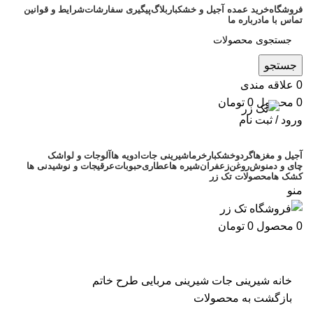
فروشگاه
خرید عمده آجیل و خشکبار
بلاگ
پیگیری سفارشات
شرایط و قوانین
تماس با ما
درباره ما
جستجو
0
علاقه مندی
0
محصول
0
تومان
ورود / ثبت نام
آجیل و مغزها
گردو
خشکبار
خرما
شیرینی جات
ادویه ها
آلوجات و لواشک
چای و دمنوش
روغن
زعفران
شیره ها
عطاری
حبوبات
عرقیجات و نوشیدنی ها
کشک ها
محصولات تک زر
منو
0
محصول
0
تومان
بزرگنمایی تصویر
خانه
شیرینی جات
شیرینی مربایی طرح خاتم
بازگشت به محصولات