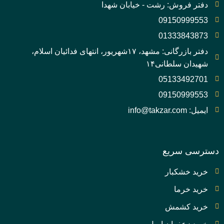
دفتر فروش: رشت - خیابان شهدا
09150999553
01333843873
دفتر بازرگانی: مشهد، ۱۷شهریور، انتهای فدائیان اسلام،
شهیدان سلطانی۱۴
05133492701
09150999553
ایمیل: info@takzar.com
دسترسی سریع
خرید خشکبار
خرید خرما
خرید کشمش