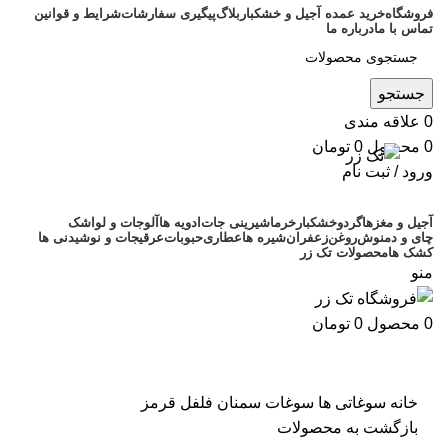
فروشگاه
خرید عمده آجیل و خشکبار
بلاگ
پیگیری سفارشات
شرایط و قوانین
تماس با ما
درباره ما
جستجو
0
علاقه مندی
0
محصول
0
تومان
ورود / ثبت نام
آجیل و مغزها
گردو
خشکبار
خرما
شیرینی جات
ادویه ها
آلوجات و لواشک
چای و دمنوش
روغن
زعفران
شیره ها
عطاری
حبوبات
عرقیجات و نوشیدنی ها
کشک ها
محصولات تک زر
منو
0
محصول
0
تومان
بزرگنمایی تصویر
خانه
سوغاتی ها
سوغات سمنان
فلفل قرمز
بازگشت به محصولات