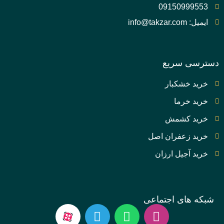
09150999553
ایمیل: info@takzar.com
دسترسی سریع
خرید خشکبار
خرید خرما
خرید کشمش
خرید زعفران اصل
خرید آجیل ارزان
شبکه های اجتماعی