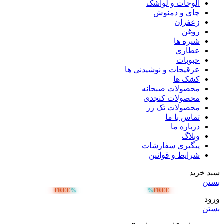
آلوجات و لواشک
چای و دمنوش
زعفران
روغن
شیره ها
عطاری
حبوبات
عرقیجات و نوشیدنی ها
کشک ها
محصولات صبحانه
محصولات کنجدی
محصولات تک زر
تماس با ما
درباره ما
وبلاگ
پیگیری سفارشات
شرایط و قوانین
سبد خرید
بستن
FREE
%
%
FREE
ارسال رایگان بالای 5 میلیون تومان
ورود
بستن