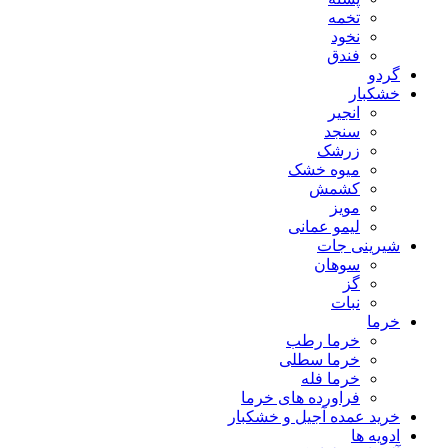
تخمه
نخود
فندق
گردو
خشکبار
انجیر
سنجد
زرشک
میوه خشک
کشمش
مویز
لیمو عمانی
شیرینی جات
سوهان
گز
نبات
خرما
خرما رطب
خرما سطلی
خرما فله
فراورده های خرما
خرید عمده آجیل و خشکبار
ادویه ها