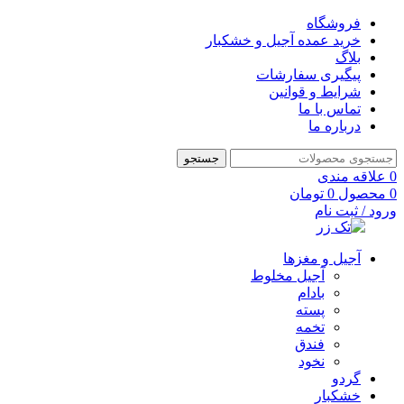
فروشگاه
خرید عمده آجیل و خشکبار
بلاگ
پیگیری سفارشات
شرایط و قوانین
تماس با ما
درباره ما
جستجو
0
علاقه مندی
0
محصول
0
تومان
ورود / ثبت نام
آجیل و مغزها
آجیل مخلوط
بادام
پسته
تخمه
فندق
نخود
گردو
خشکبار