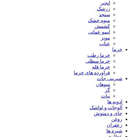
انجیر
زرشک
سنجد
میوه خشک
کشمش
لیمو عمانی
مویز
عناب
خرما
خرما رطب
خرما سطلی
خرما فله
فراورده های خرما
شیرینی جات
سوهان
گز
نبات
ادویه ها
آلوجات و لواشک
چای و دمنوش
روغن
زعفران
شیره ها
عطاری