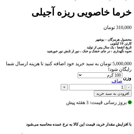
خرما خاصویی ریزه آجیلی
310,000
تومان
محصول هرمزگان – بوشهر
کارتن 10 کیلویی
تاریخ انقضا : یک سال پس از تولید
نحوه نگهداری : در جای خشک و خنک ، دور از تابش نور خورشید
5,000,000
تومان
به سبد خرید خود اضافه کنید تا هزینه ارسال شما
رایگان شود!
وزن
صاف
خرما
خاصویی
افزودن به سبد خرید
ریزه
بروز رسانی قیمت: 3 هفته پیش
آجیلی
عدد
با افزایش مقدار خرید، قیمت این کالا به نرخ عمده محاسبه می‌شود