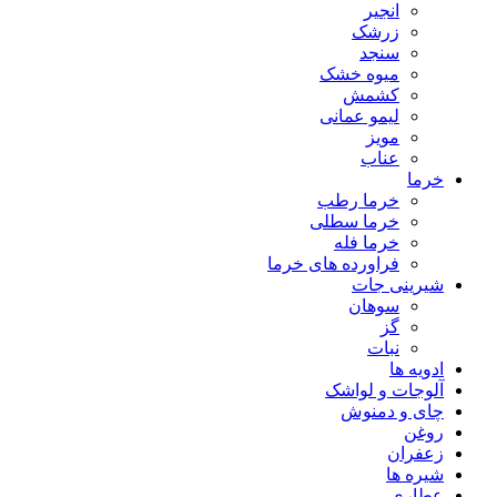
انجیر
زرشک
سنجد
میوه خشک
کشمش
لیمو عمانی
مویز
عناب
خرما
خرما رطب
خرما سطلی
خرما فله
فراورده های خرما
شیرینی جات
سوهان
گز
نبات
ادویه ها
آلوجات و لواشک
چای و دمنوش
روغن
زعفران
شیره ها
عطاری