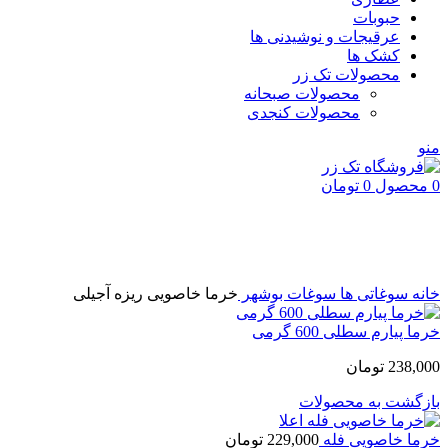
حبوبات
عرقیجات و نوشیدنی ها
کشک ها
محصولات تک زر
محصولات صبحانه
محصولات کنجدی
منو
0
محصول
0
تومان
اتمام موجودی
بزرگنمایی تصویر
خانه
سوغاتی ها
سوغات بوشهر
خرما خاصویی ریزه آجیلی
خرما پیارم سطلی 600 گرمی
238,000
تومان
بازگشت به محصولات
خرما خاصویی فله
229,000
تومان