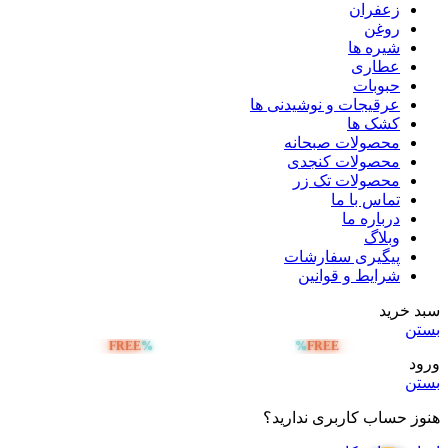
زعفران
روغن
شیره ها
عطاری
حبوبات
عرقیجات و نوشیدنی ها
کشک ها
محصولات صبحانه
محصولات کنجدی
محصولات تک زر
تماس با ما
درباره ما
وبلاگ
پیگیری سفارشات
شرایط و قوانین
سبد خرید
بستن
FREE
%
%
FREE
ارسال رایگان بالای 5 میلیون تومان
ورود
بستن
هنوز حساب کاربری ندارید؟