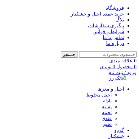
فروشگاه
خرید عمده آجیل و خشکبار
بلاگ
پیگیری سفارشات
شرایط و قوانین
تماس با ما
درباره ما
جستجو
0
علاقه مندی
0
محصول
0
تومان
ورود / ثبت نام
آجیل و مغزها
آجیل مخلوط
بادام
پسته
تخمه
فندق
نخود
گردو
خشکبار