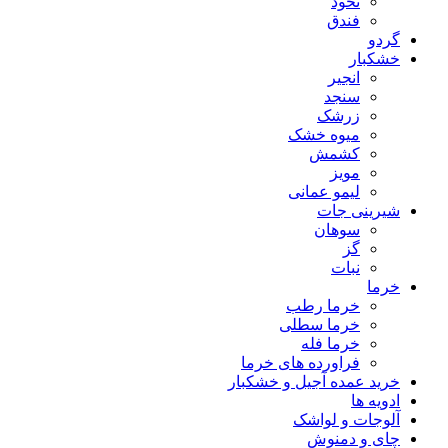
نخود
فندق
گردو
خشکبار
انجیر
سنجد
زرشک
میوه خشک
کشمش
مویز
لیمو عمانی
شیرینی جات
سوهان
گز
نبات
خرما
خرما رطب
خرما سطلی
خرما فله
فراورده های خرما
خرید عمده آجیل و خشکبار
ادویه ها
آلوجات و لواشک
چای و دمنوش