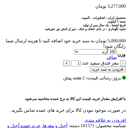
3,277,000
تومان
محصول ایران : اشکورات – الموت
بسته 5 کیلویی
تاریخ انقضا : یک سال پس از تولید
نحوه نگهداری : در جای خشک و خنک ، دور از تابش نور خورشید
5,000,000
تومان
به سبد خرید خود اضافه کنید تا هزینه ارسال شما
رایگان شود!
وزن
صاف
مغز فندق سفید عدد
افزودن به سبد خرید
بروز رسانی قیمت: 2 هفته پیش
با افزایش مقدار خرید، قیمت این کالا به نرخ عمده محاسبه می‌شود
در صورت موجود نبودن کالا برای خرید های عمده تماس بگیرید.
افزودن به علاقه مندی
شناسه محصول:
101571
دسته:
آجیل و مغزها
,
خرید عمده آجیل و