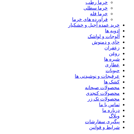
خرما رطب
خرما سطلی
خرما فله
فراورده های خرما
خرید عمده آجیل و خشکبار
ادویه ها
آلوجات و لواشک
چای و دمنوش
زعفران
روغن
شیره ها
عطاری
حبوبات
عرقیجات و نوشیدنی ها
کشک ها
محصولات صبحانه
محصولات کنجدی
محصولات تک زر
تماس با ما
درباره ما
وبلاگ
پیگیری سفارشات
شرایط و قوانین