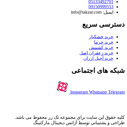
05133492701
09150999553
ایمیل: info@takzar.com
دسترسی سریع
خرید خشکبار
خرید خرما
خرید کشمش
خرید زعفران اصل
خرید آجیل ارزان
شبکه های اجتماعی
Instagram
Whatsapp
Telegram
کلیه حقوق این سایت برای مجموعه تک زر محفوظ می باشد.
طراحی و پشتیبانی توسط آژانس دیجیتال مارکتینگ