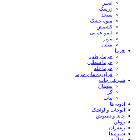
انجیر
زرشک
سنجد
میوه خشک
کشمش
لیمو عمانی
مویز
عناب
خرما
خرما رطب
خرما سطلی
خرما فله
فراورده های خرما
شیرینی جات
سوهان
گز
نبات
ادویه ها
آلوجات و لواشک
چای و دمنوش
روغن
زعفران
شیره ها
عطاری