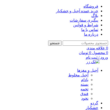
فروشگاه
خرید عمده آجیل و خشکبار
بلاگ
پیگیری سفارشات
شرایط و قوانین
تماس با ما
درباره ما
جستجو
0
علاقه مندی
0
محصول
0
تومان
ورود / ثبت نام
آجیل و مغزها
آجیل مخلوط
بادام
پسته
تخمه
فندق
نخود
گردو
خشکبار