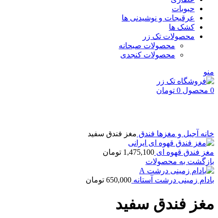
حبوبات
عرقیجات و نوشیدنی ها
کشک ها
محصولات تک زر
محصولات صبحانه
محصولات کنجدی
منو
0
محصول
0
تومان
بزرگنمایی تصویر
خانه
آجیل و مغزها
فندق
مغز فندق سفید
مغز فندق قهوه ای
1,475,100
تومان
بازگشت به محصولات
بادام زمینی درشت آستانه
650,000
تومان
مغز فندق سفید