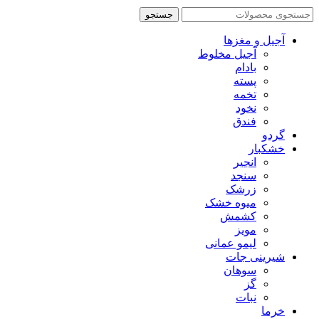
جستجو
آجیل و مغزها
آجیل مخلوط
بادام
پسته
تخمه
نخود
فندق
گردو
خشکبار
انجیر
سنجد
زرشک
میوه خشک
کشمش
مویز
لیمو عمانی
شیرینی جات
سوهان
گز
نبات
خرما