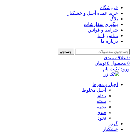
فروشگاه
خرید عمده آجیل و خشکبار
بلاگ
پیگیری سفارشات
شرایط و قوانین
تماس با ما
درباره ما
جستجو
0
علاقه مندی
0
محصول
0
تومان
ورود / ثبت نام
آجیل و مغزها
آجیل مخلوط
بادام
پسته
تخمه
فندق
نخود
گردو
خشکبار