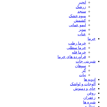
انجیر
زرشک
سنجد
میوه خشک
کشمش
لیمو عمانی
مویز
عناب
خرما
خرما رطب
خرما سطلی
خرما فله
فراورده های خرما
شیرینی جات
سوهان
گز
نبات
ادویه ها
آلوجات و لواشک
چای و دمنوش
روغن
زعفران
شیره ها
عطاری