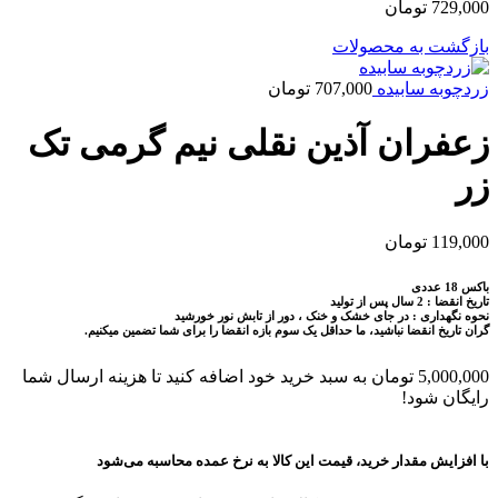
729,000
تومان
بازگشت به محصولات
زردچوبه سابیده
707,000
تومان
زعفران آذین نقلی نیم گرمی تک
زر
119,000
تومان
باکس 18 عددی
تاریخ انقضا : 2 سال پس از تولید
نحوه نگهداری : در جای خشک و خنک ، دور از تابش نور خورشید
گران تاریخ انقضا نباشید، ما حداقل یک سوم بازه انقضا را برای شما تضمین میکنیم.
5,000,000
تومان
به سبد خرید خود اضافه کنید تا هزینه ارسال شما
رایگان شود!
با افزایش مقدار خرید، قیمت این کالا به نرخ عمده محاسبه می‌شود