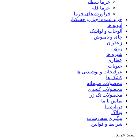
خرما سطلی
خرما فله
فراورده های خرما
خرید عمده آجیل و خشکبار
ادویه ها
آلوجات و لواشک
چای و دمنوش
زعفران
روغن
شیره ها
عطاری
حبوبات
عرقیجات و نوشیدنی ها
کشک ها
محصولات صبحانه
محصولات کنجدی
محصولات تک زر
تماس با ما
درباره ما
وبلاگ
پیگیری سفارشات
شرایط و قوانین
سبد خرید