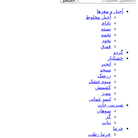
جستجو
آجیل و مغزها
آجیل مخلوط
بادام
پسته
تخمه
نخود
فندق
گردو
خشکبار
انجیر
سنجد
زرشک
میوه خشک
کشمش
مویز
لیمو عمانی
شیرینی جات
سوهان
گز
نبات
خرما
خرما رطب