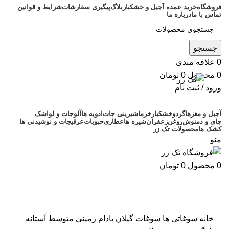
فروشگاه
خرید عمده آجیل و خشکبار
بلاگ
پیگیری سفارشات
شرایط و قوانین
تماس با ما
درباره ما
جستجو
0
علاقه مندی
0
محصول
0
تومان
ورود / ثبت نام
آجیل و مغزها
گردو
خشکبار
خرما
شیرینی جات
ادویه ها
آلوجات و لواشک
چای و دمنوش
روغن
زعفران
شیره ها
عطاری
حبوبات
عرقیجات و نوشیدنی ها
کشک ها
محصولات تک زر
منو
0
محصول
0
تومان
اتمام موجودی
بزرگنمایی تصویر
خانه
سوغاتی ها
سوغات گیلان
بادام زمینی متوسط آستانه