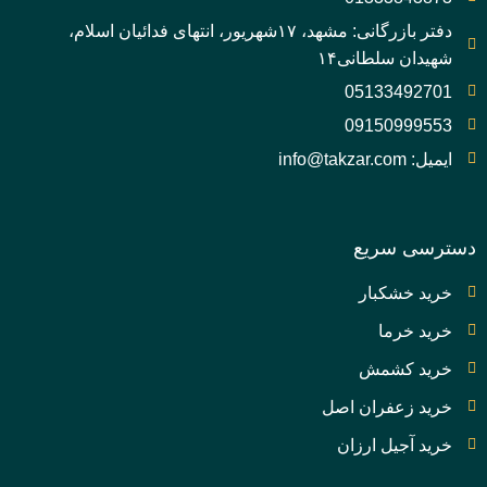
دفتر بازرگانی: مشهد، ۱۷شهریور، انتهای فدائیان اسلام،
شهیدان سلطانی۱۴
05133492701
09150999553
ایمیل: info@takzar.com
دسترسی سریع
خرید خشکبار
خرید خرما
خرید کشمش
خرید زعفران اصل
خرید آجیل ارزان