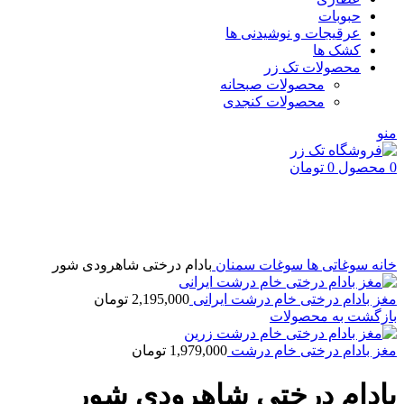
حبوبات
عرقیجات و نوشیدنی ها
کشک ها
محصولات تک زر
محصولات صبحانه
محصولات کنجدی
منو
0
محصول
0
تومان
اتمام موجودی
بزرگنمایی تصویر
خانه
سوغاتی ها
سوغات سمنان
بادام درختی شاهرودی شور
مغز بادام درختی خام درشت ایرانی
2,195,000
تومان
بازگشت به محصولات
مغز بادام درختی خام درشت
1,979,000
تومان
بادام درختی شاهرودی شور