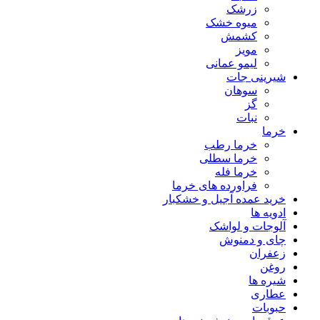
زرشک
میوه خشک
کشمش
مویز
لیمو عمانی
شیرینی جات
سوهان
گز
نبات
خرما
خرما رطب
خرما سطلی
خرما فله
فراورده های خرما
خرید عمده آجیل و خشکبار
ادویه ها
آلوجات و لواشک
چای و دمنوش
زعفران
روغن
شیره ها
عطاری
حبوبات