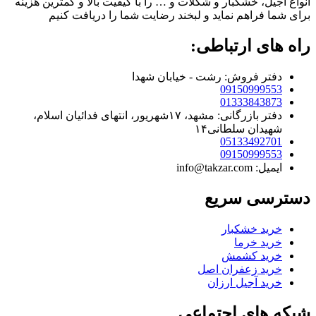
انواع آجیل، خشکبار و شکلات و … را با کیفیت بالا و کمترین هزینه
برای شما فراهم نماید و لبخند رضایت شما را دریافت کنیم
راه های ارتباطی:
دفتر فروش: رشت - خیابان شهدا
09150999553
01333843873
دفتر بازرگانی: مشهد، ۱۷شهریور، انتهای فدائیان اسلام،
شهیدان سلطانی۱۴
05133492701
09150999553
ایمیل: info@takzar.com
دسترسی سریع
خرید خشکبار
خرید خرما
خرید کشمش
خرید زعفران اصل
خرید آجیل ارزان
شبکه های اجتماعی