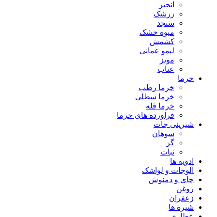
انجیر
زرشک
سنجد
میوه خشک
کشمش
لیمو عمانی
مویز
عناب
خرما
خرما رطب
خرما سطلی
خرما فله
فراورده های خرما
شیرینی جات
سوهان
گز
نبات
ادویه ها
آلوجات و لواشک
چای و دمنوش
روغن
زعفران
شیره ها
عطاری