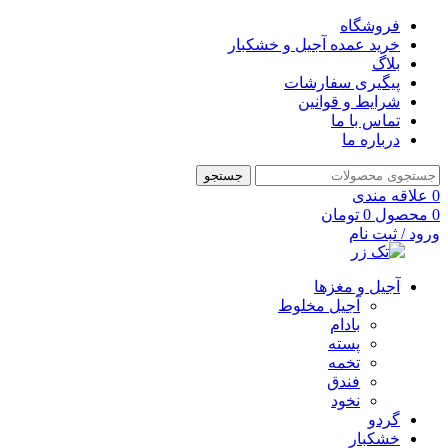
فروشگاه
خرید عمده آجیل و خشکبار
بلاگ
پیگیری سفارشات
شرایط و قوانین
تماس با ما
درباره ما
جستجو
0
علاقه مندی
0
محصول
0
تومان
ورود / ثبت نام
آجیل و مغزها
آجیل مخلوط
بادام
پسته
تخمه
فندق
نخود
گردو
خشکبار