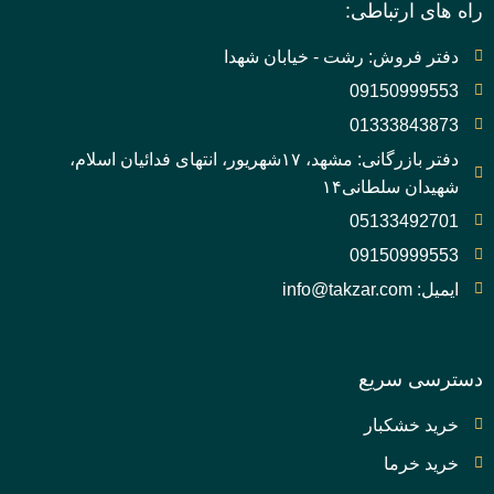
راه های ارتباطی:
دفتر فروش: رشت - خیابان شهدا
09150999553
01333843873
دفتر بازرگانی: مشهد، ۱۷شهریور، انتهای فدائیان اسلام،
شهیدان سلطانی۱۴
05133492701
09150999553
ایمیل: info@takzar.com
دسترسی سریع
خرید خشکبار
خرید خرما