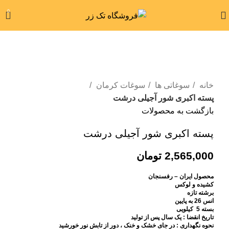
FREE
%
%
FREE
ارسال رایگان بالای 5 میلیون تومان
0
بزرگنمایی تصویر
خانه
سوغاتی ها
سوغات کرمان
پسته اکبری شور آجیلی درشت
بازگشت به محصولات
پسته اکبری شور آجیلی درشت
2,565,000
تومان
محصول ایران – رفسنجان
کشیده و لوکس
برشته تازه
انس 26 به پایین
بسته 5 کیلویی
تاریخ انقضا : یک سال پس از تولید
نحوه نگهداری : در جای خشک و خنک ، دور از تابش نور خورشید