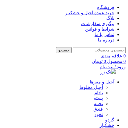
فروشگاه
خرید عمده آجیل و خشکبار
بلاگ
پیگیری سفارشات
شرایط و قوانین
تماس با ما
درباره ما
جستجو
0
علاقه مندی
0
محصول
0
تومان
ورود / ثبت نام
آجیل و مغزها
آجیل مخلوط
بادام
پسته
تخمه
فندق
نخود
گردو
خشکبار