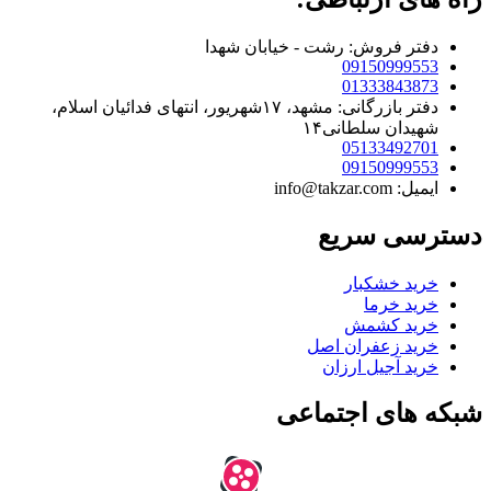
دفتر فروش: رشت - خیابان شهدا
09150999553
01333843873
دفتر بازرگانی: مشهد، ۱۷شهریور، انتهای فدائیان اسلام،
شهیدان سلطانی۱۴
05133492701
09150999553
ایمیل: info@takzar.com
دسترسی سریع
خرید خشکبار
خرید خرما
خرید کشمش
خرید زعفران اصل
خرید آجیل ارزان
شبکه های اجتماعی