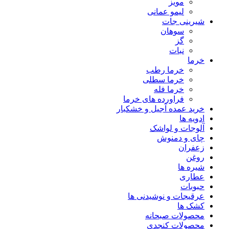
مویز
لیمو عمانی
شیرینی جات
سوهان
گز
نبات
خرما
خرما رطب
خرما سطلی
خرما فله
فراورده های خرما
خرید عمده آجیل و خشکبار
ادویه ها
آلوجات و لواشک
چای و دمنوش
زعفران
روغن
شیره ها
عطاری
حبوبات
عرقیجات و نوشیدنی ها
کشک ها
محصولات صبحانه
محصولات کنجدی