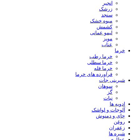
انجیر
زرشک
سنجد
میوه خشک
کشمش
لیمو عمانی
مویز
عناب
خرما
خرما رطب
خرما سطلی
خرما فله
فراورده های خرما
شیرینی جات
سوهان
گز
نبات
ادویه ها
آلوجات و لواشک
چای و دمنوش
روغن
زعفران
شیره ها
عطاری