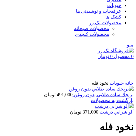
حبوبات
عرقیجات و نوشیدنی ها
کشک ها
محصولات تک زر
محصولات صبحانه
محصولات کنجدی
منو
0
محصول
0
تومان
بزرگنمایی تصویر
خانه
حبوبات
نخود فله
برنجك ساده طلايي بدون روغن
491,000
تومان
بازگشت به محصولات
آلو شرابي درشت
371,000
تومان
نخود فله