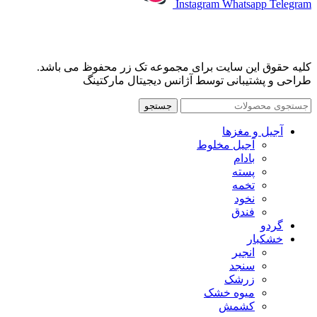
Instagram
Whatsapp
Telegram
کلیه حقوق این سایت برای مجموعه تک زر محفوظ می باشد.
طراحی و پشتیبانی توسط آژانس دیجیتال مارکتینگ
جستجو
آجیل و مغزها
آجیل مخلوط
بادام
پسته
تخمه
نخود
فندق
گردو
خشکبار
انجیر
سنجد
زرشک
میوه خشک
کشمش