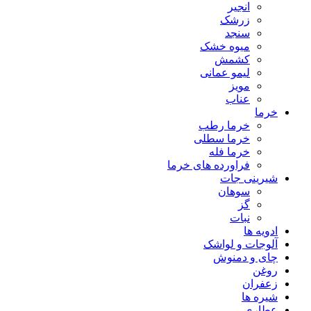
انجیر
زرشک
سنجد
میوه خشک
کشمش
لیمو عمانی
مویز
عناب
خرما
خرما رطب
خرما سطلی
خرما فله
فراورده های خرما
شیرینی جات
سوهان
گز
نبات
ادویه ها
آلوجات و لواشک
چای و دمنوش
روغن
زعفران
شیره ها
عطاری