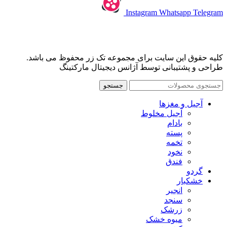
Instagram
Whatsapp
Telegram
کلیه حقوق این سایت برای مجموعه تک زر محفوظ می باشد.
طراحی و پشتیبانی توسط آژانس دیجیتال مارکتینگ
جستجو
آجیل و مغزها
آجیل مخلوط
بادام
پسته
تخمه
نخود
فندق
گردو
خشکبار
انجیر
سنجد
زرشک
میوه خشک