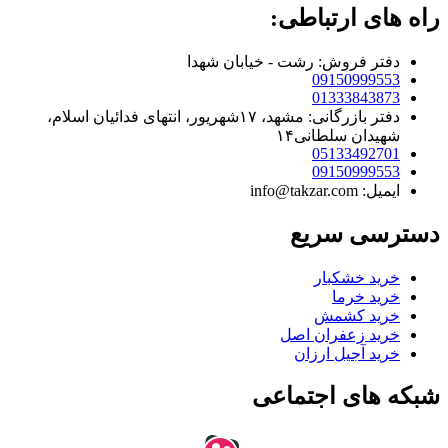
راه های ارتباطی:
دفتر فروش: رشت - خیابان شهدا
09150999553
01333843873
دفتر بازرگانی: مشهد، ۱۷شهریور، انتهای فدائیان اسلام،
شهیدان سلطانی۱۴
05133492701
09150999553
ایمیل: info@takzar.com
دسترسی سریع
خرید خشکبار
خرید خرما
خرید کشمش
خرید زعفران اصل
خرید آجیل ارزان
شبکه های اجتماعی