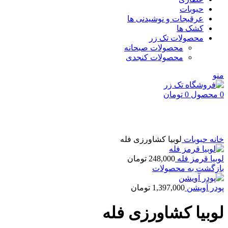
حبوبات
عرقیجات و نوشیدنی ها
کشک ها
محصولات تک زر
محصولات صبحانه
محصولات کنجدی
منو
0
محصول
0
تومان
بزرگنمایی تصویر
خانه
حبوبات
لوبیا كشاورزی فله
لوبيا قرمز فله
248,000
تومان
بازگشت به محصولات
پودر آويشن
1,397,000
تومان
لوبیا كشاورزی فله