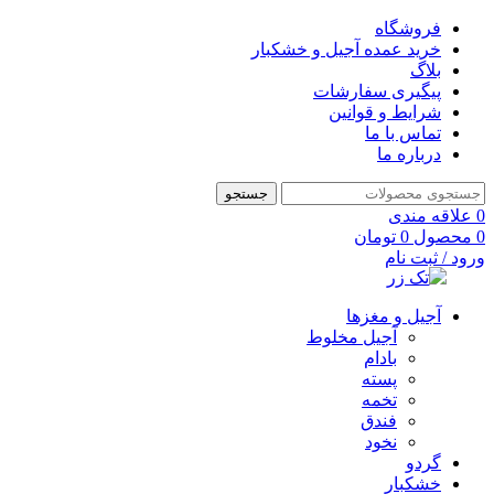
فروشگاه
خرید عمده آجیل و خشکبار
بلاگ
پیگیری سفارشات
شرایط و قوانین
تماس با ما
درباره ما
جستجو
0
علاقه مندی
0
محصول
0
تومان
ورود / ثبت نام
آجیل و مغزها
آجیل مخلوط
بادام
پسته
تخمه
فندق
نخود
گردو
خشکبار