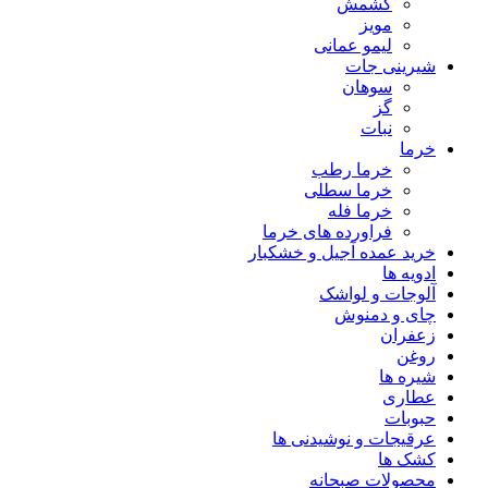
کشمش
مویز
لیمو عمانی
شیرینی جات
سوهان
گز
نبات
خرما
خرما رطب
خرما سطلی
خرما فله
فراورده های خرما
خرید عمده آجیل و خشکبار
ادویه ها
آلوجات و لواشک
چای و دمنوش
زعفران
روغن
شیره ها
عطاری
حبوبات
عرقیجات و نوشیدنی ها
کشک ها
محصولات صبحانه