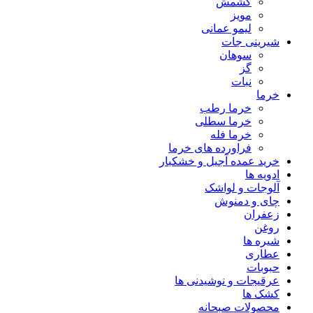
کشمش
مویز
لیمو عمانی
شیرینی جات
سوهان
گز
نبات
خرما
خرما رطب
خرما سطلی
خرما فله
فراورده های خرما
خرید عمده آجیل و خشکبار
ادویه ها
آلوجات و لواشک
چای و دمنوش
زعفران
روغن
شیره ها
عطاری
حبوبات
عرقیجات و نوشیدنی ها
کشک ها
محصولات صبحانه