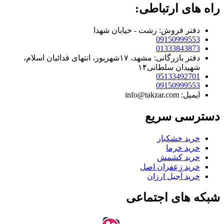
راه های ارتباطی:
دفتر فروش: رشت - خیابان شهدا
09150999553
01333843873
دفتر بازرگانی: مشهد، ۱۷شهریور، انتهای فدائیان اسلام،
شهیدان سلطانی۱۴
05133492701
09150999553
ایمیل: info@takzar.com
دسترسی سریع
خرید خشکبار
خرید خرما
خرید کشمش
خرید زعفران اصل
خرید آجیل ارزان
شبکه های اجتماعی