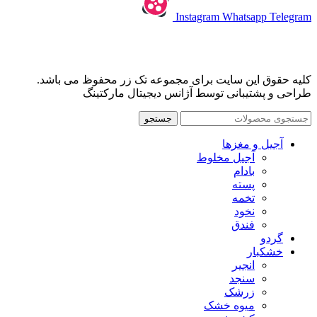
Instagram
Whatsapp
Telegram
کلیه حقوق این سایت برای مجموعه تک زر محفوظ می باشد.
طراحی و پشتیبانی توسط آژانس دیجیتال مارکتینگ
جستجو
آجیل و مغزها
آجیل مخلوط
بادام
پسته
تخمه
نخود
فندق
گردو
خشکبار
انجیر
سنجد
زرشک
میوه خشک