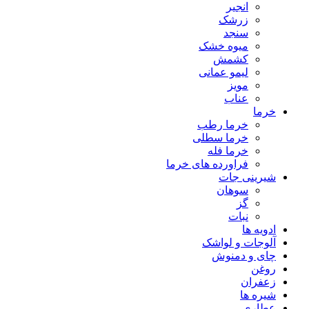
انجیر
زرشک
سنجد
میوه خشک
کشمش
لیمو عمانی
مویز
عناب
خرما
خرما رطب
خرما سطلی
خرما فله
فراورده های خرما
شیرینی جات
سوهان
گز
نبات
ادویه ها
آلوجات و لواشک
چای و دمنوش
روغن
زعفران
شیره ها
عطاری