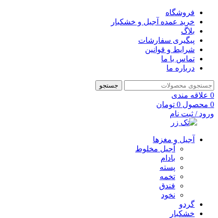
فروشگاه
خرید عمده آجیل و خشکبار
بلاگ
پیگیری سفارشات
شرایط و قوانین
تماس با ما
درباره ما
جستجو
0
علاقه مندی
0
محصول
0
تومان
ورود / ثبت نام
آجیل و مغزها
آجیل مخلوط
بادام
پسته
تخمه
فندق
نخود
گردو
خشکبار