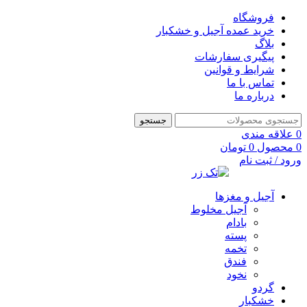
فروشگاه
خرید عمده آجیل و خشکبار
بلاگ
پیگیری سفارشات
شرایط و قوانین
تماس با ما
درباره ما
جستجو
0
علاقه مندی
0
محصول
0
تومان
ورود / ثبت نام
آجیل و مغزها
آجیل مخلوط
بادام
پسته
تخمه
فندق
نخود
گردو
خشکبار