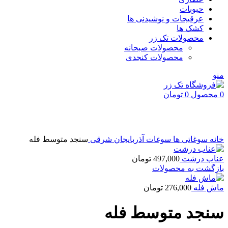
حبوبات
عرقیجات و نوشیدنی ها
کشک ها
محصولات تک زر
محصولات صبحانه
محصولات کنجدی
منو
0
محصول
0
تومان
بزرگنمایی تصویر
خانه
سوغاتی ها
سوغات آذربایجان شرقی
سنجد متوسط فله
عناب درشت
497,000
تومان
بازگشت به محصولات
ماش فله
276,000
تومان
سنجد متوسط فله