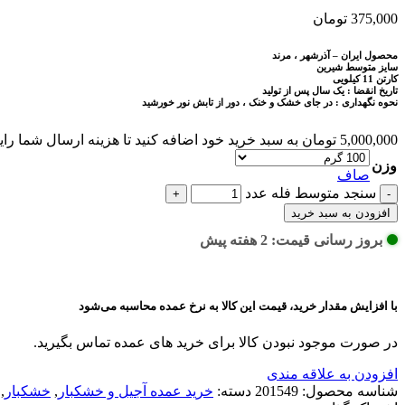
375,000
تومان
محصول ایران – آذرشهر ، مرند
سایز متوسط شیرین
کارتن 11 کیلویی
تاریخ انقضا : یک سال پس از تولید
نحوه نگهداری : در جای خشک و خنک ، دور از تابش نور خورشید
5,000,000
تومان
به سبد خرید خود اضافه کنید تا هزینه ارسال شما را
وزن
صاف
سنجد متوسط فله عدد
افزودن به سبد خرید
بروز رسانی قیمت: 2 هفته پیش
با افزایش مقدار خرید، قیمت این کالا به نرخ عمده محاسبه می‌شود
در صورت موجود نبودن کالا برای خرید های عمده تماس بگیرید.
افزودن به علاقه مندی
شناسه محصول:
201549
دسته:
خرید عمده آجیل و خشکبار
,
خشکبار
,