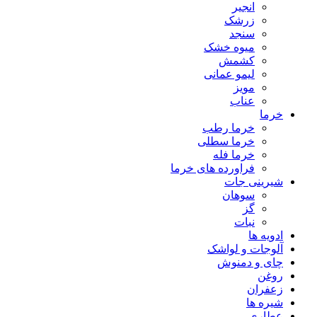
انجیر
زرشک
سنجد
میوه خشک
کشمش
لیمو عمانی
مویز
عناب
خرما
خرما رطب
خرما سطلی
خرما فله
فراورده های خرما
شیرینی جات
سوهان
گز
نبات
ادویه ها
آلوجات و لواشک
چای و دمنوش
روغن
زعفران
شیره ها
عطاری