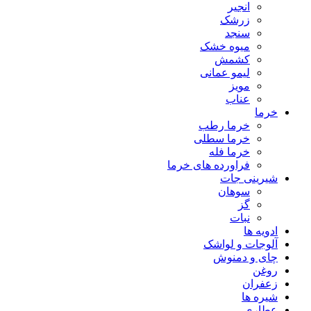
انجیر
زرشک
سنجد
میوه خشک
کشمش
لیمو عمانی
مویز
عناب
خرما
خرما رطب
خرما سطلی
خرما فله
فراورده های خرما
شیرینی جات
سوهان
گز
نبات
ادویه ها
آلوجات و لواشک
چای و دمنوش
روغن
زعفران
شیره ها
عطاری