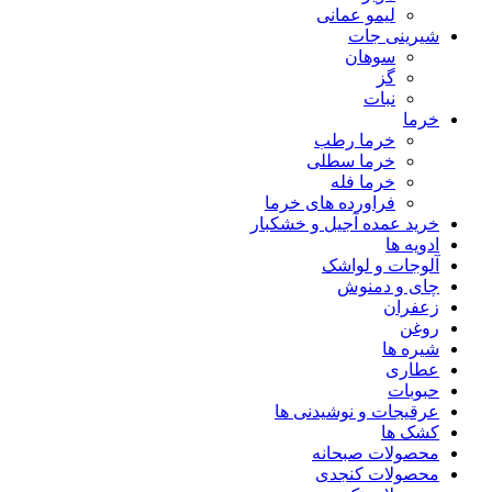
لیمو عمانی
شیرینی جات
سوهان
گز
نبات
خرما
خرما رطب
خرما سطلی
خرما فله
فراورده های خرما
خرید عمده آجیل و خشکبار
ادویه ها
آلوجات و لواشک
چای و دمنوش
زعفران
روغن
شیره ها
عطاری
حبوبات
عرقیجات و نوشیدنی ها
کشک ها
محصولات صبحانه
محصولات کنجدی