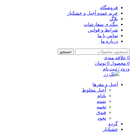
فروشگاه
خرید عمده آجیل و خشکبار
بلاگ
پیگیری سفارشات
شرایط و قوانین
تماس با ما
درباره ما
جستجو
0
علاقه مندی
0
محصول
0
تومان
ورود / ثبت نام
آجیل و مغزها
آجیل مخلوط
بادام
پسته
تخمه
فندق
نخود
گردو
خشکبار