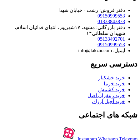
دفتر فروش: رشت - خیابان شهدا
09150999553
01333843873
دفتر بازرگانی: مشهد، ۱۷شهریور، انتهای فدائیان اسلام،
شهیدان سلطانی۱۴
05133492701
09150999553
ایمیل: info@takzar.com
دسترسی سریع
خرید خشکبار
خرید خرما
خرید کشمش
خرید زعفران اصل
خرید آجیل ارزان
شبکه های اجتماعی
Instagram
Whatsapp
Telegram