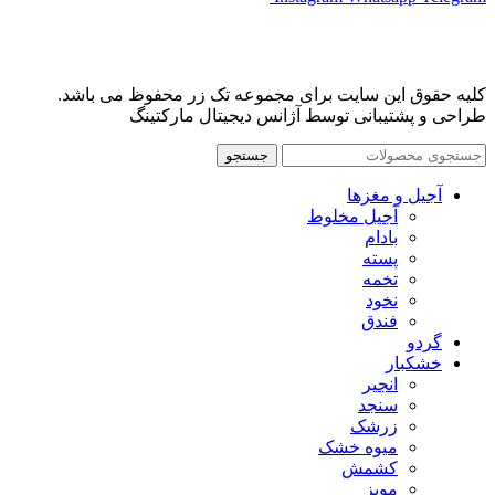
کلیه حقوق این سایت برای مجموعه تک زر محفوظ می باشد.
طراحی و پشتیبانی توسط آژانس دیجیتال مارکتینگ
جستجو
آجیل و مغزها
آجیل مخلوط
بادام
پسته
تخمه
نخود
فندق
گردو
خشکبار
انجیر
سنجد
زرشک
میوه خشک
کشمش
مویز