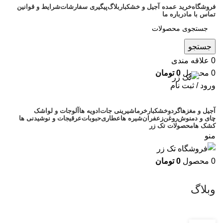
فروشگاه
خرید عمده آجیل و خشکبار
بلاگ
پیگیری سفارشات
شرایط و قوانین
تماس با ما
درباره ما
جستجو
0
علاقه مندی
0
محصول
0
تومان
ورود / ثبت نام
آجیل و مغزها
گردو
خشکبار
خرما
شیرینی جات
ادویه ها
آلوجات و لواشک
چای و دمنوش
روغن
زعفران
شیره ها
عطاری
حبوبات
عرقیجات و نوشیدنی ها
کشک ها
محصولات تک زر
منو
0
محصول
0
تومان
وبلاگ
وبلاگ