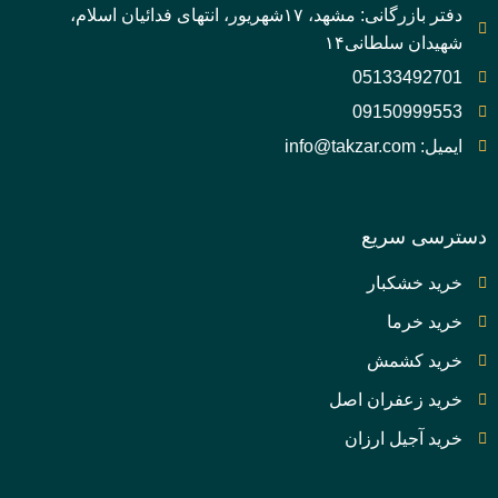
دفتر بازرگانی: مشهد، ۱۷شهریور، انتهای فدائیان اسلام،
شهیدان سلطانی۱۴
05133492701
09150999553
ایمیل: info@takzar.com
دسترسی سریع
خرید خشکبار
خرید خرما
خرید کشمش
خرید زعفران اصل
خرید آجیل ارزان