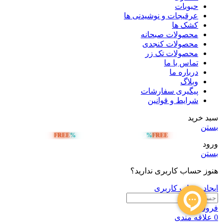
حبوبات
عرقیجات و نوشیدنی ها
کشک ها
محصولات صبحانه
محصولات کنجدی
محصولات تک زر
تماس با ما
درباره ما
وبلاگ
پیگیری سفارشات
شرایط و قوانین
سبد خرید
بستن
FREE
%
%
FREE
ارسال رایگان بالای 5 میلیون تومان
ورود
بستن
هنوز حساب کاربری ندارید؟
ایجاد حساب کاربری
فروشگاه
0
علاقه مندی