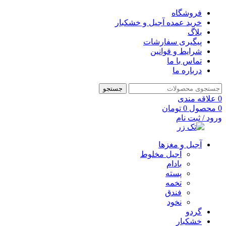
فروشگاه
خرید عمده آجیل و خشکبار
بلاگ
پیگیری سفارشات
شرایط و قوانین
تماس با ما
درباره ما
جستجو
0
علاقه مندی
0
محصول
0
تومان
ورود / ثبت نام
آجیل و مغزها
آجیل مخلوط
بادام
پسته
تخمه
فندق
نخود
گردو
خشکبار