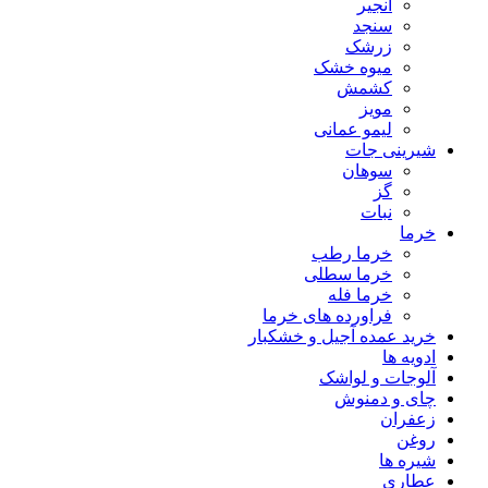
انجیر
سنجد
زرشک
میوه خشک
کشمش
مویز
لیمو عمانی
شیرینی جات
سوهان
گز
نبات
خرما
خرما رطب
خرما سطلی
خرما فله
فراورده های خرما
خرید عمده آجیل و خشکبار
ادویه ها
آلوجات و لواشک
چای و دمنوش
زعفران
روغن
شیره ها
عطاری