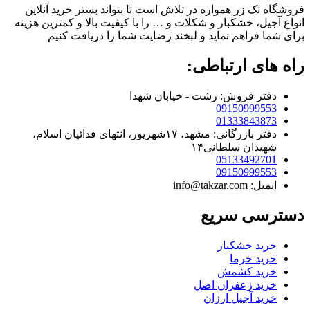
فروشگاه تک زر همواره در تلاش است تا بتواند بستر خرید آنلاین
انواع آجیل، خشکبار و شکلات و … را با کیفیت بالا و کمترین هزینه
برای شما فراهم نماید و لبخند رضایت شما را دریافت کنیم
راه های ارتباطی:
دفتر فروش: رشت - خیابان شهدا
09150999553
01333843873
دفتر بازرگانی: مشهد، ۱۷شهریور، انتهای فدائیان اسلام،
شهیدان سلطانی۱۴
05133492701
09150999553
ایمیل: info@takzar.com
دسترسی سریع
خرید خشکبار
خرید خرما
خرید کشمش
خرید زعفران اصل
خرید آجیل ارزان