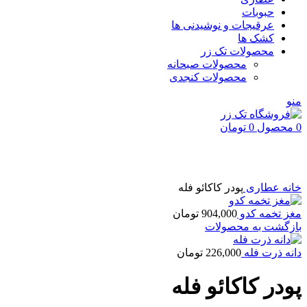
حبوبات
عرقیجات و نوشیدنی ها
کشک ها
محصولات تک زر
محصولات صبحانه
محصولات کنجدی
منو
0
محصول
0
تومان
بزرگنمایی تصویر
خانه
عطاری
پودر كاكائو فله
مغز تخمه كدو
904,000
تومان
بازگشت به محصولات
دانه ذرت فله
226,000
تومان
پودر كاكائو فله