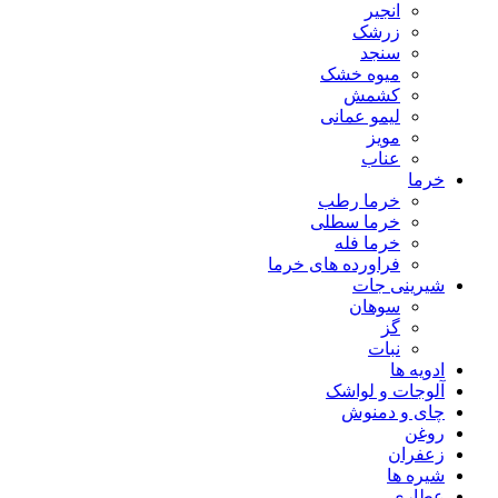
انجیر
زرشک
سنجد
میوه خشک
کشمش
لیمو عمانی
مویز
عناب
خرما
خرما رطب
خرما سطلی
خرما فله
فراورده های خرما
شیرینی جات
سوهان
گز
نبات
ادویه ها
آلوجات و لواشک
چای و دمنوش
روغن
زعفران
شیره ها
عطاری