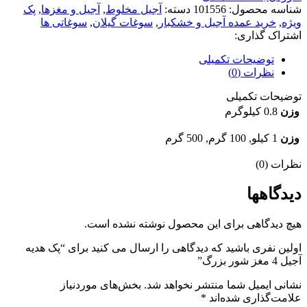
شناسه محصول:
101556
دسته:
آجیل مخلوط
,
آجیل و مغزها
,
پک
ویژه
,
خرید عمده آجیل و خشکبار
,
سوغات گیلان
,
سوغاتی ها
اشتراک گذاری:
توضیحات تکمیلی
نظرات (0)
توضیحات تکمیلی
وزن
0.8 کیلوگرم
وزن
1 کیلو, 100 گرم, 500 گرم
نظرات (0)
دیدگاهها
هیچ دیدگاهی برای این محصول نوشته نشده است.
اولین نفری باشید که دیدگاهی را ارسال می کنید برای “پک هدیه
آجیل 4 مغز شور بزرگ”
نشانی ایمیل شما منتشر نخواهد شد.
بخش‌های موردنیاز
علامت‌گذاری شده‌اند
*