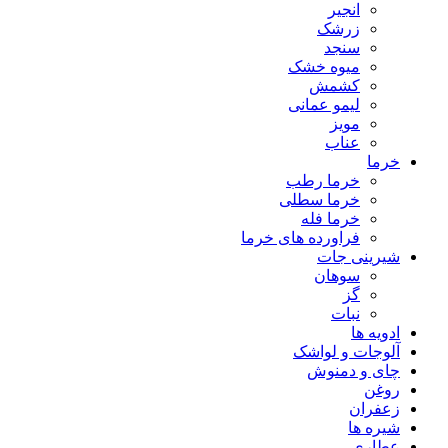
انجیر
زرشک
سنجد
میوه خشک
کشمش
لیمو عمانی
مویز
عناب
خرما
خرما رطب
خرما سطلی
خرما فله
فراورده های خرما
شیرینی جات
سوهان
گز
نبات
ادویه ها
آلوجات و لواشک
چای و دمنوش
روغن
زعفران
شیره ها
عطاری