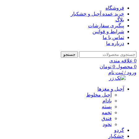
فروشگاه
خرید عمده آجیل و خشکبار
بلاگ
پیگیری سفارشات
شرایط و قوانین
تماس با ما
درباره ما
جستجو
0
علاقه مندی
0
محصول
0
تومان
ورود / ثبت نام
آجیل و مغزها
آجیل مخلوط
بادام
پسته
تخمه
فندق
نخود
گردو
خشکبار