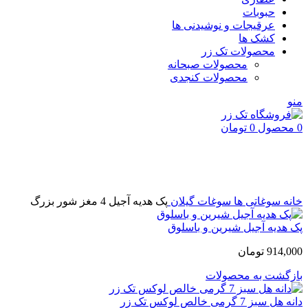
حبوبات
عرقیجات و نوشیدنی ها
کشک ها
محصولات تک زر
محصولات صبحانه
محصولات کنجدی
منو
0
محصول
0
تومان
-12%
اتمام موجودی
بزرگنمایی تصویر
خانه
سوغاتی ها
سوغات گیلان
پک هدیه آجیل 4 مغز شور بزرگ
پک هدیه آجیل شیرین و باسلوق
914,000
تومان
بازگشت به محصولات
دانه هل سبز 7 گرمی خالص لوکس تک زر