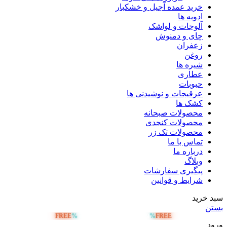
خرید عمده آجیل و خشکبار
ادویه ها
آلوجات و لواشک
چای و دمنوش
زعفران
روغن
شیره ها
عطاری
حبوبات
عرقیجات و نوشیدنی ها
کشک ها
محصولات صبحانه
محصولات کنجدی
محصولات تک زر
تماس با ما
درباره ما
وبلاگ
پیگیری سفارشات
شرایط و قوانین
سبد خرید
بستن
FREE
%
%
FREE
ارسال رایگان بالای 5 میلیون تومان
ورود