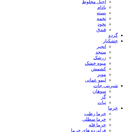
آجیل مخلوط
بادام
پسته
تخمه
نخود
فندق
گردو
خشکبار
انجیر
سنجد
زرشک
میوه خشک
کشمش
مویز
لیمو عمانی
شیرینی جات
سوهان
گز
نبات
خرما
خرما رطب
خرما سطلی
خرما فله
فراورده های خرما